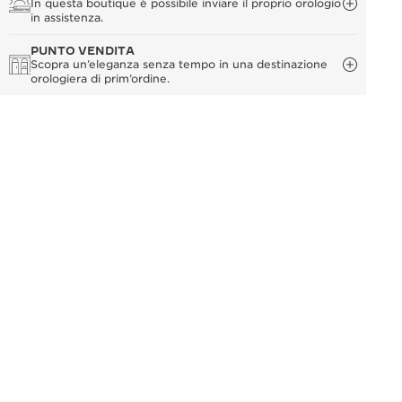
In questa boutique è possibile inviare il proprio orologio
in assistenza.
PUNTO VENDITA
Scopra un’eleganza senza tempo in una destinazione
orologiera di prim’ordine.