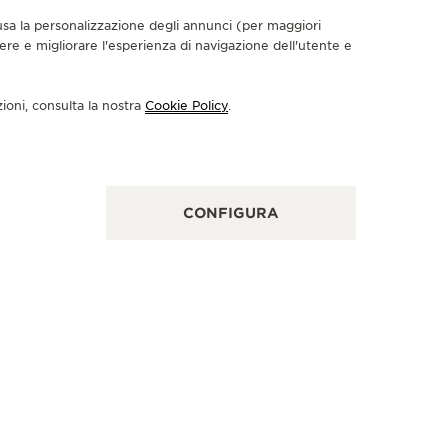
nclusa la personalizzazione degli annunci (per maggiori
dere e migliorare l'esperienza di navigazione dell'utente e
PARATORE UFFICIALE
RIPARAT
HRONOTEK INC.
CHRON
zioni, consulta la nostra
Cookie Policy
.
E Broad St, Souderton, PA 18964 Filadelfia, Stati
123 E Broa
i di America
America
NTROLLO FUNZIONALE
CONFIGURA