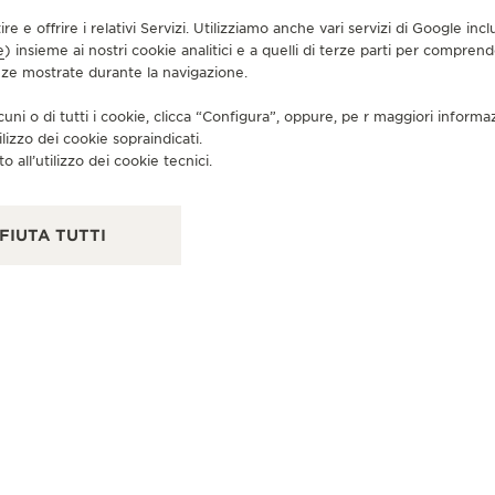
tire e offrire i relativi Servizi. Utilizziamo anche vari servizi di Google i
e
) insieme ai nostri cookie analitici e a quelli di terze parti per compren
enze mostrate durante la navigazione.
PARTNER UFFICIALE
RI
THE 1916 COMPANY - ARDMORE
C
cuni o di tutti i cookie, clicca “Configura”, oppure, pe r maggiori informa
ilizzo dei cookie sopraindicati.
102 E Montgomery Ave, PA 19003 Ardmore
123 
o all’utilizzo dei cookie tecnici.
Pennsylvania - Pensilvania, Stati Uniti di America
Unit
CONTROLLO FUNZIONALE - PUNTO VENDITA
CO
FIUTA TUTTI