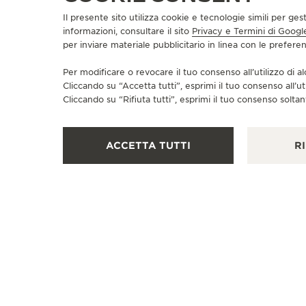
Il presente sito utilizza cookie e tecnologie simili per ges
informazioni, consultare il sito
Privacy e Termini di Googl
per inviare materiale pubblicitario in linea con le prefer
Per modificare o revocare il tuo consenso all’utilizzo di al
Cliccando su “Accetta tutti”, esprimi il tuo consenso all’ut
Cliccando su “Rifiuta tutti”, esprimi il tuo consenso soltant
ACCETTA TUTTI
RI
BOUTIQUE UFFICIALE
JAEGER-LECOULTRE BOUTIQUE
- NEW YORK
701 Madison Avenue, NY 10065 New York - Nueva
York, Stati Uniti di America
OROLOGIAIO - CONTROLLO FUNZIONALE - RIPARATORE UFFICIALE - PUNTO VENDITA