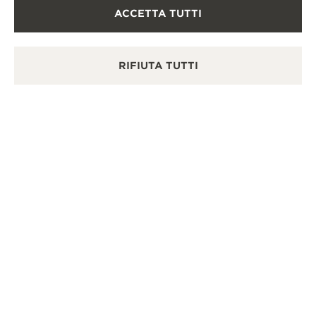
VEDERE TUTTE LE BOUTIQUE
ACCETTA TUTTI
RIFIUTA TUTTI
BOUTIQUE UFFICIALE
JAEGER-LECOULTRE BOUTIQUE -
COLLINS STREET - MELBOURNE
86 Collins Street, VIC 3000 Melbourne, Australia
RIPARATORE UFFICIALE - PUNTO VENDITA