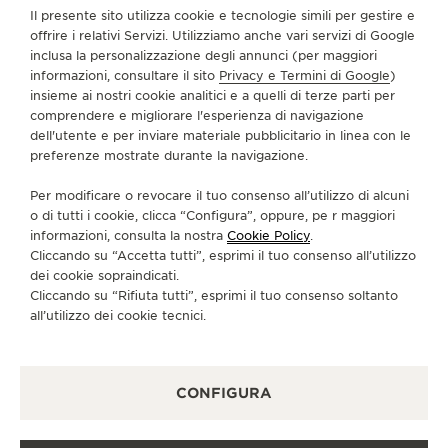
Il presente sito utilizza cookie e tecnologie simili per gestire e
447 Portrush Rd, Glenside
offrire i relativi Servizi. Utilizziamo anche vari servizi di Google
SA 5065 Adelaide, Australia
inclusa la personalizzazione degli annunci (per maggiori
informazioni, consultare il sito
Privacy e Termini di Google
)
+1300 808 135
insieme ai nostri cookie analitici e a quelli di terze parti per
SERVIZI DISPONIBILI
comprendere e migliorare l'esperienza di navigazione
dell'utente e per inviare materiale pubblicitario in linea con le
CONTROLLO FUNZIONALE
In questa boutique è possibile effettuare un controllo
preferenze mostrate durante la navigazione.
funzionale.
Per modificare o revocare il tuo consenso all’utilizzo di alcuni
RIPARATORE UFFICIALE
o di tutti i cookie, clicca “Configura”, oppure, pe r maggiori
In questa boutique è possibile inviare il proprio orologio
informazioni, consulta la nostra
Cookie Policy
.
in assistenza.
Cliccando su “Accetta tutti”, esprimi il tuo consenso all’utilizzo
PUNTO VENDITA
dei cookie sopraindicati.
Scopra un’eleganza senza tempo in una destinazione
Cliccando su “Rifiuta tutti”, esprimi il tuo consenso soltanto
orologiera di prim’ordine.
all’utilizzo dei cookie tecnici.
ALTRE BOUTIQUE UFFICIALI E
CONFIGURA
PARTNER