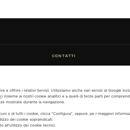
CONTATTI
MERCE
TROVARE UNA BOUTIQUE
VENDITA
PRENOTA UN APPUNTAMENTO
GER-LECOULTRE
CONTATTO JAEGER-LECOULTRE
MIA GARANZIA
UENTI
tire e offrire i relativi Servizi. Utilizziamo anche vari servizi di Google i
e
) insieme ai nostri cookie analitici e a quelli di terze parti per compren
enze mostrate durante la navigazione.
cuni o di tutti i cookie, clicca “Configura”, oppure, pe r maggiori informa
ENDITA
INFORMATIVA SUI COOKIE
DICHIARAZIONE DI ACCESSIBILITÀ - WCAG
ilizzo dei cookie sopraindicati.
o all’utilizzo dei cookie tecnici.