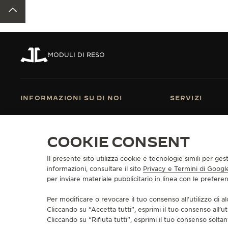
TORNA ALL'INIZIO DELLA PAGINA
REVERSO STORIES
THE SOUND MAKER
THE STELLAR ODYSSEY
MODULI DI RESO
THE PRECISION PIONEER
VEDERE TUTTI GLI EVENTI
INFORMAZIONI SU DI NOI
SERVIZI
UNA MANIFATTURA-ATELIER FONDATA
SERVIZI E-COM
NEL 1833
SERVIZI POST-
SI UNISCA ALLA NOSTRA MAISON
COOKIE CONSENT
GARANZIA JAE
ESTENDERE LA 
DOMANDE FREQ
Il presente sito utilizza cookie e tecnologie simili per ges
informazioni, consultare il sito
Privacy e Termini di Googl
per inviare materiale pubblicitario in linea con le prefer
Per modificare o revocare il tuo consenso all’utilizzo di al
STAMPA
POLICY SULLA PRIVACY
CONDIZIONI D'USO
CONDIZIONI DI V
COPYRIGHT JAEGER-LECOULTRE 2026
VERSIONE 102.34.2
Cliccando su “Accetta tutti”, esprimi il tuo consenso all’ut
Cliccando su “Rifiuta tutti”, esprimi il tuo consenso soltant