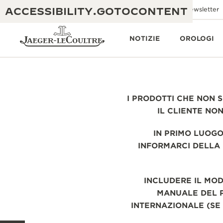
ACCESSIBILITY.GOTOCONTENT
Inviaci un'e-mail
Boutiques
Newsletter
NOTIZIE
OROLOGI
I PRODOTTI CHE NON S
THE GOLDEN RATIO MUSICAL SHOW
ECCELLENZA: OLTRE 190 ANNI DI TRADIZIONE
IL CLIENTE NO
IL REVERSO 1931 CAFÉ
CREATIVITÀ: OLTRE 430 BREVETTI
IN PRIMO LUOGO
INFORMARCI DELLA 
GARANZIA JAEGER-LECOULTRE
INGEGNO: OLTRE 1.400 CALIBRI
GARANZIA DEI SEGNATEMPO
MOSTRA “THE PERPETUAL
MAESTRIA: 108 MESTIERI
INCLUDERE IL MOD
TIMEKEEPER”
GARANZIA ATMOS
MANUALE DEL P
THE DREAM SHAPER
INTERNAZIONALE (SE 