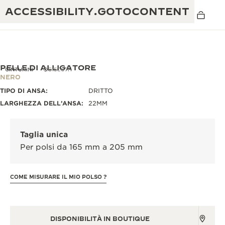
ACCESSIBILITY.GOTOCONTENT
PELLE DI ALLIGATORE
CINTURINI
QC15C07H
NERO
TIPO DI ANSA:
DRITTO
THE GOLDEN RATIO MUSICAL SHOW
ECCELLENZA: OLTRE 190 ANNI DI TRADIZIONE
LARGHEZZA DELL’ANSA:
22MM
IL REVERSO 1931 CAFÉ
CREATIVITÀ: OLTRE 430 BREVETTI
Taglia unica
GARANZIA JAEGER-LECOULTRE
INGEGNO: OLTRE 1.400 CALIBRI
Per polsi da 165 mm a 205 mm
GARANZIA DEI SEGNATEMPO
MOSTRA “THE PERPETUAL
MAESTRIA: 108 MESTIERI
TIMEKEEPER”
COME MISURARE IL MIO POLSO ?
GARANZIA ATMOS
THE DREAM SHAPER
REVERSO STORIES
DISPONIBILITÀ IN BOUTIQUE