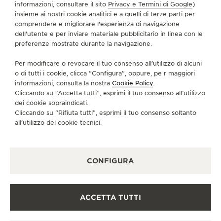
informazioni, consultare il sito
Privacy e Termini di Google
)
SERVIZI
insieme ai nostri cookie analitici e a quelli di terze parti per
comprendere e migliorare l'esperienza di navigazione
CONTATTI
dell'utente e per inviare materiale pubblicitario in linea con le
preferenze mostrate durante la navigazione.
CI SEGUA
Per modificare o revocare il tuo consenso all’utilizzo di alcuni
o di tutti i cookie, clicca “Configura”, oppure, pe r maggiori
VAI ALLA PAGINA INSTAGRAM DI JAEGER-LE
VAI ALLA PAGINA LINKEDIN DI JAEGER
VAI ALLA PAGINA FACEBOOK DI J
VAI ALLA PAGINA YOUTUBE 
VAI ALLA PAGINA TWIT
VAI ALLA PAGINA 
informazioni, consulta la nostra
Cookie Policy
.
Cliccando su “Accetta tutti”, esprimi il tuo consenso all’utilizzo
ISCRIVERSI ALLA NEWSLETTER
dei cookie sopraindicati.
Cliccando su “Rifiuta tutti”, esprimi il tuo consenso soltanto
all’utilizzo dei cookie tecnici.
STAMPA
CONFIGURA
POLICY SULLA PRIVACY
CONDIZIONI D'USO
CONDIZIONI DI VENDITA
ACCETTA TUTTI
INFORMATIVA SUI COOKIE
DICHIARAZIONE DI ACCESSIBILITÀ - WCAG