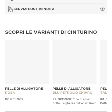
SERVIZI POST-VENDITA
SCOPRI LE VARIANTI DI CINTURINO
PELLE DI ALLIGATORE
PELLE DI ALLIGATORE
PELLE
ROSA
BLU PETROLIO CHIARO
TALPA
Rif. QC1176R2
Rif. QC1376O2, Tipo di ansa:
Rif. QC1
Dritto, Larghezza dell’ansa: 17mm
Dritto, 