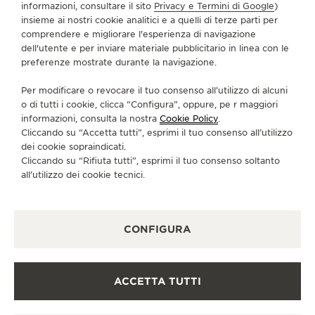
informazioni, consultare il sito
Privacy e Termini di Google
)
SERVIZI
insieme ai nostri cookie analitici e a quelli di terze parti per
comprendere e migliorare l'esperienza di navigazione
dell'utente e per inviare materiale pubblicitario in linea con le
CONTATTI
preferenze mostrate durante la navigazione.
CI SEGUA
Per modificare o revocare il tuo consenso all’utilizzo di alcuni
o di tutti i cookie, clicca “Configura”, oppure, pe r maggiori
VAI ALLA PAGINA INSTAGRAM DI JAEGER-LE
VAI ALLA PAGINA LINKEDIN DI JAEGER
VAI ALLA PAGINA FACEBOOK DI J
VAI ALLA PAGINA YOUTUBE 
VAI ALLA PAGINA TWIT
VAI ALLA PAGINA 
informazioni, consulta la nostra
Cookie Policy
.
Cliccando su “Accetta tutti”, esprimi il tuo consenso all’utilizzo
ISCRIVERSI ALLA NEWSLETTER
dei cookie sopraindicati.
Cliccando su “Rifiuta tutti”, esprimi il tuo consenso soltanto
all’utilizzo dei cookie tecnici.
STAMPA
CONFIGURA
POLICY SULLA PRIVACY
CONDIZIONI D'USO
CONDIZIONI DI VENDITA
ACCETTA TUTTI
INFORMATIVA SUI COOKIE
DICHIARAZIONE DI ACCESSIBILITÀ - WCAG