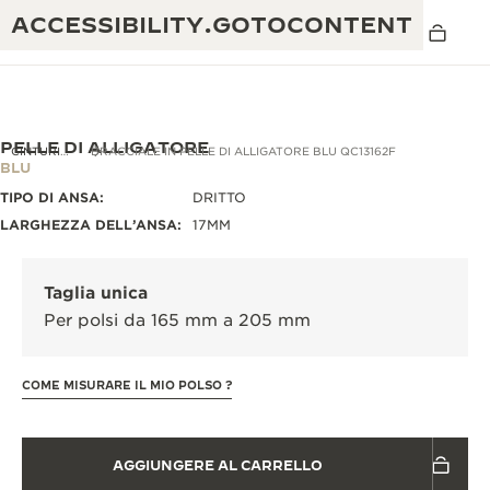
ACCESSIBILITY.GOTOCONTENT
PELLE DI ALLIGATORE
CINTURINI
BRACCIALE IN PELLE DI ALLIGATORE BLU QC13162F
BLU
TIPO DI ANSA:
DRITTO
THE GOLDEN RATIO MUSICAL SHOW
ECCELLENZA: OLTRE 190 ANNI DI TRADIZIONE
LARGHEZZA DELL’ANSA:
17MM
IL REVERSO 1931 CAFÉ
CREATIVITÀ: OLTRE 430 BREVETTI
Taglia unica
GARANZIA JAEGER-LECOULTRE
INGEGNO: OLTRE 1.400 CALIBRI
Per polsi da 165 mm a 205 mm
GARANZIA DEI SEGNATEMPO
MOSTRA “THE PERPETUAL
MAESTRIA: 108 MESTIERI
TIMEKEEPER”
COME MISURARE IL MIO POLSO ?
GARANZIA ATMOS
THE DREAM SHAPER
AGGIUNGERE AL CARRELLO
REVERSO STORIES