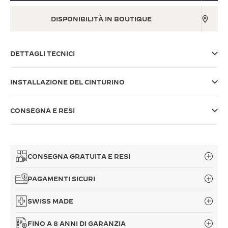
THE SOUND MAKER
DISPONIBILITÀ IN BOUTIQUE
THE STELLAR ODYSSEY
DETTAGLI TECNICI
THE PRECISION PIONEER
VEDERE TUTTI GLI EVENTI
INSTALLAZIONE DEL CINTURINO
CONSEGNA E RESI
CONSEGNA GRATUITA E RESI
PAGAMENTI SICURI
SWISS MADE
FINO A 8 ANNI DI GARANZIA