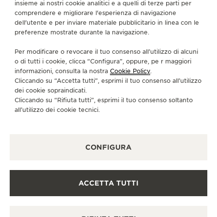
insieme ai nostri cookie analitici e a quelli di terze parti per
comprendere e migliorare l'esperienza di navigazione
CONTATTI
dell'utente e per inviare materiale pubblicitario in linea con le
preferenze mostrate durante la navigazione.
CI SEGUA
Per modificare o revocare il tuo consenso all’utilizzo di alcuni
o di tutti i cookie, clicca “Configura”, oppure, pe r maggiori
VAI ALLA PAGINA INSTAGRAM DI JAEGER-LE
VAI ALLA PAGINA LINKEDIN DI JAEGER
VAI ALLA PAGINA FACEBOOK DI J
VAI ALLA PAGINA YOUTUBE 
VAI ALLA PAGINA TWIT
VAI ALLA PAGINA 
informazioni, consulta la nostra
Cookie Policy
.
Cliccando su “Accetta tutti”, esprimi il tuo consenso all’utilizzo
ISCRIVERSI ALLA NEWSLETTER
dei cookie sopraindicati.
Cliccando su “Rifiuta tutti”, esprimi il tuo consenso soltanto
all’utilizzo dei cookie tecnici.
STAMPA
CONFIGURA
POLICY SULLA PRIVACY
CONDIZIONI D'USO
CONDIZIONI DI VENDITA
ACCETTA TUTTI
INFORMATIVA SUI COOKIE
DICHIARAZIONE DI ACCESSIBILITÀ - WCAG
GESTISCI LA MIA ACCESSIBILITÀ