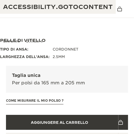
ACCESSIBILITY.GOTOCONTENT
PELLE DI VITELLO
CINTURINI
QC0525F0
TIPO DI ANSA:
CORDONNET
LARGHEZZA DELL’ANSA:
2.5MM
THE GOLDEN RATIO MUSICAL SHOW
ECCELLENZA: OLTRE 190 ANNI DI TRADIZIONE
IL REVERSO 1931 CAFÉ
CREATIVITÀ: OLTRE 430 BREVETTI
Taglia unica
Per polsi da 165 mm a 205 mm
GARANZIA JAEGER-LECOULTRE
INGEGNO: OLTRE 1.400 CALIBRI
GARANZIA DEI SEGNATEMPO
MOSTRA “THE PERPETUAL
MAESTRIA: 108 MESTIERI
COME MISURARE IL MIO POLSO ?
TIMEKEEPER”
GARANZIA ATMOS
THE DREAM SHAPER
AGGIUNGERE AL CARRELLO
REVERSO STORIES