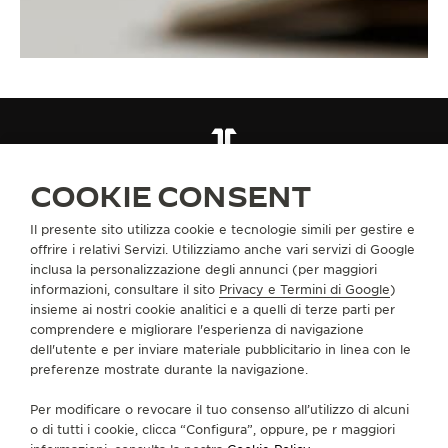
CINTURINI
QC05B72Z
COOKIE CONSENT
Il presente sito utilizza cookie e tecnologie simili per gestire e
INFORMAZIONI SU DI NOI
offrire i relativi Servizi. Utilizziamo anche vari servizi di Google
inclusa la personalizzazione degli annunci (per maggiori
informazioni, consultare il sito
Privacy e Termini di Google
)
SERVIZI
insieme ai nostri cookie analitici e a quelli di terze parti per
comprendere e migliorare l'esperienza di navigazione
CONTATTI
dell'utente e per inviare materiale pubblicitario in linea con le
preferenze mostrate durante la navigazione.
CI SEGUA
Per modificare o revocare il tuo consenso all’utilizzo di alcuni
o di tutti i cookie, clicca “Configura”, oppure, pe r maggiori
VAI ALLA PAGINA INSTAGRAM DI JAEGER-LE
VAI ALLA PAGINA LINKEDIN DI JAEGER
VAI ALLA PAGINA FACEBOOK DI J
VAI ALLA PAGINA YOUTUBE 
VAI ALLA PAGINA TWIT
VAI ALLA PAGINA 