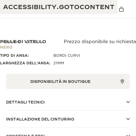
ACCESSIBILITY.GOTOCONTENT
PELLE DI VITELLO
Prezzo disponibile su richiesta
CINTURINI
QC05B72Z
NERO
TIPO DI ANSA:
BORDI CURVI
THE GOLDEN RATIO MUSICAL SHOW
ECCELLENZA: OLTRE 190 ANNI DI TRADIZIONE
LARGHEZZA DELL’ANSA:
21MM
IL REVERSO 1931 CAFÉ
CREATIVITÀ: OLTRE 430 BREVETTI
DISPONIBILITÀ IN BOUTIQUE
GARANZIA JAEGER-LECOULTRE
INGEGNO: OLTRE 1.400 CALIBRI
GARANZIA DEI SEGNATEMPO
MOSTRA “THE PERPETUAL
MAESTRIA: 108 MESTIERI
DETTAGLI TECNICI
TIMEKEEPER”
GARANZIA ATMOS
THE DREAM SHAPER
INSTALLAZIONE DEL CINTURINO
REVERSO STORIES