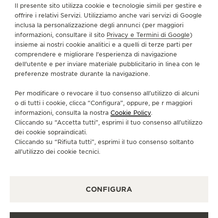
Il presente sito utilizza cookie e tecnologie simili per gestire e
INFORMAZIONI SU DI NOI
offrire i relativi Servizi. Utilizziamo anche vari servizi di Google
inclusa la personalizzazione degli annunci (per maggiori
informazioni, consultare il sito
Privacy e Termini di Google
)
SERVIZI
insieme ai nostri cookie analitici e a quelli di terze parti per
comprendere e migliorare l'esperienza di navigazione
dell'utente e per inviare materiale pubblicitario in linea con le
CONTATTI
preferenze mostrate durante la navigazione.
CI SEGUA
Per modificare o revocare il tuo consenso all’utilizzo di alcuni
o di tutti i cookie, clicca “Configura”, oppure, pe r maggiori
VAI ALLA PAGINA INSTAGRAM DI JAEGER-LE
VAI ALLA PAGINA LINKEDIN DI JAEGER
VAI ALLA PAGINA FACEBOOK DI J
VAI ALLA PAGINA YOUTUBE 
VAI ALLA PAGINA TWIT
VAI ALLA PAGINA 
informazioni, consulta la nostra
Cookie Policy
.
Cliccando su “Accetta tutti”, esprimi il tuo consenso all’utilizzo
ISCRIVERSI ALLA NEWSLETTER
dei cookie sopraindicati.
Cliccando su “Rifiuta tutti”, esprimi il tuo consenso soltanto
all’utilizzo dei cookie tecnici.
STAMPA
CONFIGURA
POLICY SULLA PRIVACY
CONDIZIONI D'USO
CONDIZIONI DI VENDITA