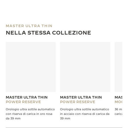
MASTER ULTRA THIN
NELLA STESSA COLLEZIONE
MASTER ULTRA THIN
MASTER ULTRA THIN
MASTE
POWER RESERVE
POWER RESERVE
MOON
Orologio ultra sottile automatico
Orologio ultra sottile automatico
36 mm, A
con riserva di carica in oro rosa
in acciaio con riserva di carica da
carica a
da 39 mm
39 mm