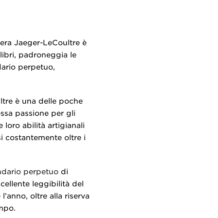
iera Jaeger-LeCoultre è
libri, padroneggia le
ario perpetuo,
ultre è una delle poche
ssa passione per gli
loro abilità artigianali
si costantemente oltre i
dario perpetuo
di
llente leggibilità del
l’anno, oltre alla riserva
empo.