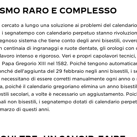
SMO RARO E COMPLESSO
o cercato a lungo una soluzione ai problemi del calendar
, i segnatempo con calendario perpetuo stanno rivoluzion
gnoso sistema che tiene conto degli anni bisestili, ovver
n centinaia di ingranaggi e ruote dentate, gli orologi con
lavoro intenso e rigoroso. Veri e propri capolavori tecnici
a Papa Gregorio XIII nel 1582. Poiché tengono automatic
onché dell’aggiunta del 29 febbraio negli anni bisestili, 
 necessitano di essere corretti manualmente ogni anno o
 poiché il calendario gregoriano elimina un anno bisestil
stili secolari, a volte è necessario un aggiustamento. Poiché
li non bisestili, i segnatempo dotati di calendario perp
° marzo di questi anni.