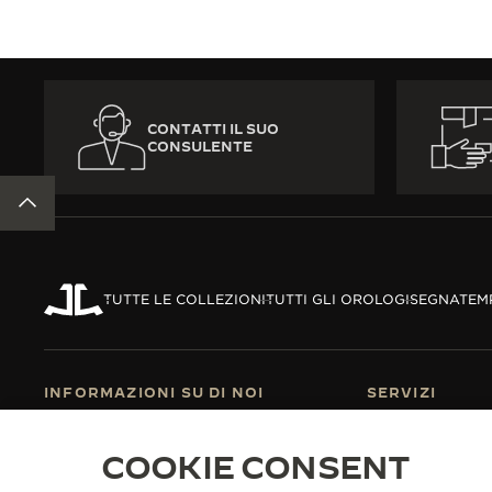
CONTATTI IL SUO
CONSULENTE
TORNA ALL'INIZIO DELLA PAGINA
TUTTE LE COLLEZIONI
TUTTI GLI OROLOGI
SEGNATEM
INFORMAZIONI SU DI NOI
SERVIZI
UNA MANIFATTURA-ATELIER FONDATA
SERVIZI E-COM
NEL 1833
SERVIZI POST-
COOKIE CONSENT
SI UNISCA ALLA NOSTRA MAISON
GARANZIA JAE