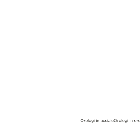
REVERSO STORIES
THE SOUND MAKER
THE STELLAR ODYSSEY
THE PRECISION PIONEER
VEDERE TUTTI GLI EVENTI
Orologi in acciaio
Orologi in or