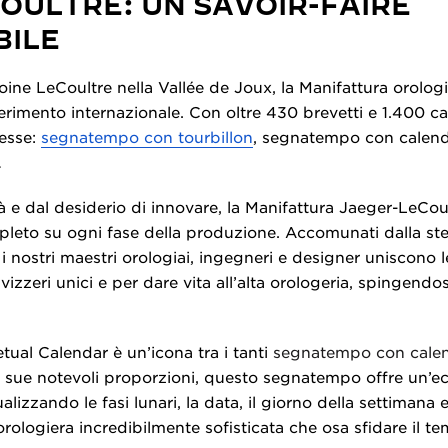
OULTRE: UN SAVOIR-FAIRE
BILE
ine LeCoultre nella Vallée de Joux, la Manifattura orolog
erimento internazionale.
Con oltre 430 brevetti e 1.400 ca
esse:
segnatempo con tourbillon
, segnatempo con calend
…
tà e dal desiderio di innovare, la Manifattura Jaeger-LeCo
mpleto su ogni fase della produzione. Accomunati dalla ste
 nostri maestri orologiai, ingegneri e designer uniscono le 
zzeri unici e per dare vita all’alta orologeria, spingendo
etual Calendar è un’icona tra i tanti
segnatempo con calen
 sue notevoli proporzioni, questo segnatempo offre un’ecce
lizzando le fasi lunari, la data, il giorno della settimana e 
orologiera incredibilmente sofisticata che osa sfidare il t