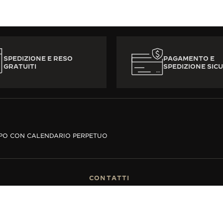
SPEDIZIONE E RESO
PAGAMENTO E
GRATUITI
SPEDIZIONE SICU
PO CON CALENDARIO PERPETUO
CONTATTI
MERCE
TROVARE UNA BOUTIQUE
VENDITA
PRENOTA UN APPUNTAMENTO
GER-LECOULTRE
CONTATTO JAEGER-LECOULTRE