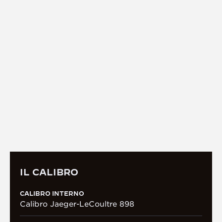
IL CALIBRO
CALIBRO DI MANIFATTURA 898
Interamente progettato, prodotto, decorato e
assemblato all’interno della Manifattura, il Calibro
898 a carica automatica ospita una raffinata
complicazione giorno/notte. Questa funzione offre
un’animazione lenta sul quadrante della durata di
48 ore. Il movimento garantisce inoltre una riserva
di carica di 70 ore.
IL CALIBRO
CALIBRO INTERNO
Calibro Jaeger-LeCoultre 898