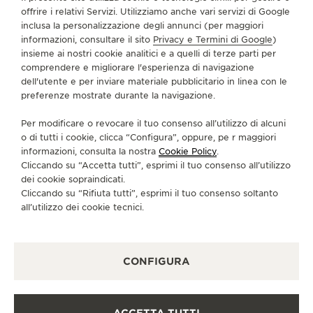
INFORMAZIONI SU DI NOI
offrire i relativi Servizi. Utilizziamo anche vari servizi di Google
inclusa la personalizzazione degli annunci (per maggiori
informazioni, consultare il sito
Privacy e Termini di Google
)
SERVIZI
insieme ai nostri cookie analitici e a quelli di terze parti per
comprendere e migliorare l'esperienza di navigazione
dell'utente e per inviare materiale pubblicitario in linea con le
CONTATTI
preferenze mostrate durante la navigazione.
CI SEGUA
Per modificare o revocare il tuo consenso all’utilizzo di alcuni
o di tutti i cookie, clicca “Configura”, oppure, pe r maggiori
VAI ALLA PAGINA INSTAGRAM DI JAEGER-LE
VAI ALLA PAGINA LINKEDIN DI JAEGER
VAI ALLA PAGINA FACEBOOK DI J
VAI ALLA PAGINA YOUTUBE 
VAI ALLA PAGINA TWIT
VAI ALLA PAGINA 
informazioni, consulta la nostra
Cookie Policy
.
Cliccando su “Accetta tutti”, esprimi il tuo consenso all’utilizzo
ISCRIVERSI ALLA NEWSLETTER
dei cookie sopraindicati.
Cliccando su “Rifiuta tutti”, esprimi il tuo consenso soltanto
all’utilizzo dei cookie tecnici.
STAMPA
CONFIGURA
POLICY SULLA PRIVACY
CONDIZIONI D'USO
CONDIZIONI DI VENDITA
ACCETTA TUTTI