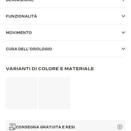
THE SOUND MAKER
FUNZIONALITÀ
THE STELLAR ODYSSEY
MOVIMENTO
THE PRECISION PIONEER
VEDERE TUTTI GLI EVENTI
CURA DELL’OROLOGIO
VARIANTI DI COLORE E MATERIALE
CONSEGNA GRATUITA E RESI