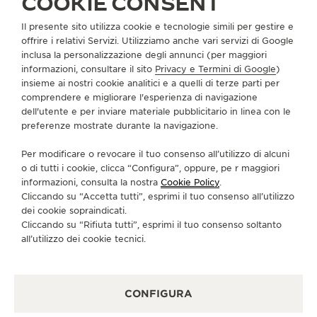
COOKIE CONSENT
Il presente sito utilizza cookie e tecnologie simili per gestire e
INFORMAZIONI SU DI NOI
offrire i relativi Servizi. Utilizziamo anche vari servizi di Google
inclusa la personalizzazione degli annunci (per maggiori
informazioni, consultare il sito
Privacy e Termini di Google
)
SERVIZI
insieme ai nostri cookie analitici e a quelli di terze parti per
comprendere e migliorare l'esperienza di navigazione
dell'utente e per inviare materiale pubblicitario in linea con le
CONTATTI
preferenze mostrate durante la navigazione.
CI SEGUA
Per modificare o revocare il tuo consenso all’utilizzo di alcuni
o di tutti i cookie, clicca “Configura”, oppure, pe r maggiori
VAI ALLA PAGINA INSTAGRAM DI JAEGER-LE
VAI ALLA PAGINA LINKEDIN DI JAEGER
VAI ALLA PAGINA FACEBOOK DI J
VAI ALLA PAGINA YOUTUBE 
VAI ALLA PAGINA TWIT
VAI ALLA PAGINA 
informazioni, consulta la nostra
Cookie Policy
.
Cliccando su “Accetta tutti”, esprimi il tuo consenso all’utilizzo
ISCRIVERSI ALLA NEWSLETTER
dei cookie sopraindicati.
Cliccando su “Rifiuta tutti”, esprimi il tuo consenso soltanto
all’utilizzo dei cookie tecnici.
STAMPA
CONFIGURA
POLICY SULLA PRIVACY