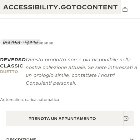
ACCESSIBILITY.GOTOCONTENT
FUORI COLLEZIONE
REVERSO
RIF. BBBBBBBB
REVERSO
Questo prodotto non è più disponibile nella
THE GOLDEN RATIO MUSICAL SHOW
ECCELLENZA: OLTRE 190 ANNI DI TRADIZIONE
CLASSIC
nostra collezione attuale. Se siete interessati a
DUETTO
IL REVERSO 1931 CAFÉ
un orologio simile, contattate i nostri
CREATIVITÀ: OLTRE 430 BREVETTI
Consulenti personali.
GARANZIA JAEGER-LECOULTRE
INGEGNO: OLTRE 1.400 CALIBRI
Automatico, carica automatica
GARANZIA DEI SEGNATEMPO
MOSTRA “THE PERPETUAL
MAESTRIA: 108 MESTIERI
TIMEKEEPER”
GARANZIA ATMOS
PRENOTA UN APPUNTAMENTO
THE DREAM SHAPER
REVERSO STORIES
DESCRIZIONE