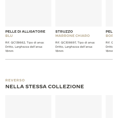
PELLE DI ALLIGATORE
STRUZZO
PELLE
BLU
MARRONE CHIARO
BORD
Rif. QC138662, Tipo di ansa:
Rif. QC308697, Tipo di ansa:
Rif. QC1
Dritto, Larghezza dell’ansa:
Dritto, Larghezza dell’ansa:
Dritto, L
18mm
18mm
18mm
REVERSO
NELLA STESSA COLLEZIONE