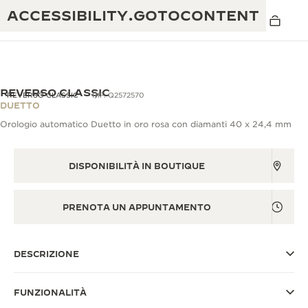
ACCESSIBILITY.GOTOCONTENT
REVERSO CLASSIC
REVERSO CLASSIC
RIF. Q2572570
DUETTO
Orologio automatico Duetto in oro rosa con diamanti 40 x 24,4 mm
THE GOLDEN RATIO MUSICAL SHOW
ECCELLENZA: OLTRE 190 ANNI DI TRADIZIONE
IL REVERSO 1931 CAFÉ
DISPONIBILITÀ IN BOUTIQUE
CREATIVITÀ: OLTRE 430 BREVETTI
GARANZIA JAEGER-LECOULTRE
INGEGNO: OLTRE 1.400 CALIBRI
PRENOTA UN APPUNTAMENTO
GARANZIA DEI SEGNATEMPO
MOSTRA “THE PERPETUAL
MAESTRIA: 108 MESTIERI
TIMEKEEPER”
GARANZIA ATMOS
DESCRIZIONE
THE DREAM SHAPER
FUNZIONALITÀ
REVERSO STORIES