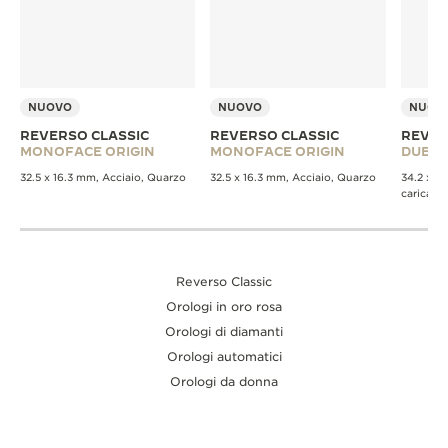
NUOVO
NUOVO
NUOV
REVERSO CLASSIC
REVERSO CLASSIC
REVER
MONOFACE ORIGIN
MONOFACE ORIGIN
DUET
32.5 x 16.3 mm, Acciaio, Quarzo
32.5 x 16.3 mm, Acciaio, Quarzo
34.2 x 2
carica m
Reverso Classic
Orologi in oro rosa
Orologi di diamanti
Orologi automatici
Orologi da donna