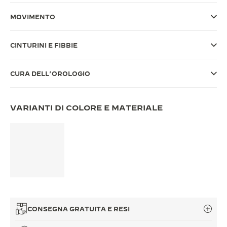
THE SOUND MAKER
MOVIMENTO
THE STELLAR ODYSSEY
CINTURINI E FIBBIE
THE PRECISION PIONEER
CURA DELL’OROLOGIO
VEDERE TUTTI GLI EVENTI
VARIANTI DI COLORE E MATERIALE
CONSEGNA GRATUITA E RESI