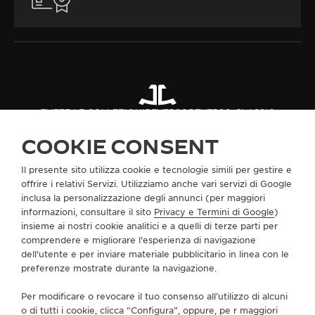
TUTTE LE COLLEZIONI
REVERSO
REVERSO CLASSIC
RIF. Q2572570
COOKIE CONSENT
Il presente sito utilizza cookie e tecnologie simili per gestire e
INFORMAZIONI SU DI NOI
offrire i relativi Servizi. Utilizziamo anche vari servizi di Google
inclusa la personalizzazione degli annunci (per maggiori
informazioni, consultare il sito
Privacy e Termini di Google
)
SERVIZI
insieme ai nostri cookie analitici e a quelli di terze parti per
comprendere e migliorare l'esperienza di navigazione
dell'utente e per inviare materiale pubblicitario in linea con le
CONTATTI
preferenze mostrate durante la navigazione.
CI SEGUA
Per modificare o revocare il tuo consenso all’utilizzo di alcuni
o di tutti i cookie, clicca “Configura”, oppure, pe r maggiori