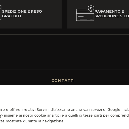
SPEDIZIONE E RESO
PAGAMENTO E
GRATUITI
SPEDIZIONE SICU
CONTATTI
MERCE
TROVARE UNA BOUTIQUE
VENDITA
PRENOTA UN APPUNTAMENTO
GER-LECOULTRE
CONTATTO JAEGER-LECOULTRE
MIA GARANZIA
tire e offrire i relativi Servizi. Utilizziamo anche vari servizi di Google i
UENTI
e
) insieme ai nostri cookie analitici e a quelli di terze parti per compren
enze mostrate durante la navigazione.