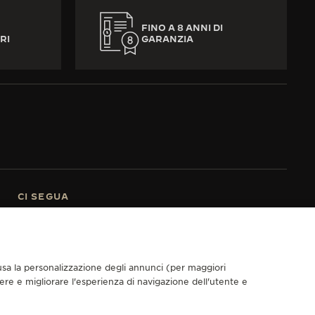
FINO A 8 ANNI DI
RI
GARANZIA
CI SEGUA
VAI ALLA PAGINA INSTAGRAM DI JAEGER-LECOULTRE
VAI ALLA PAGINA LINKEDIN DI JAEGER-LECOULTRE
VAI ALLA PAGINA FACEBOOK DI JAEGER-LECOU
VAI ALLA PAGINA YOUTUBE DI JAEGER-LE
VAI ALLA PAGINA TWITTER DI JAEGE
VAI ALLA PAGINA PINTEREST D
ISCRIVERSI ALLA NEWSLETTER
nclusa la personalizzazione degli annunci (per maggiori
dere e migliorare l'esperienza di navigazione dell'utente e