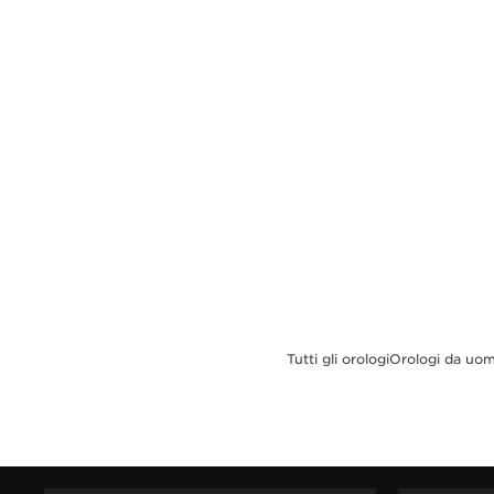
REVERSO STORIES
THE SOUND MAKER
THE STELLAR ODYSSEY
THE PRECISION PIONEER
VEDERE TUTTI GLI EVENTI
Tutti gli orologi
Orologi da uo