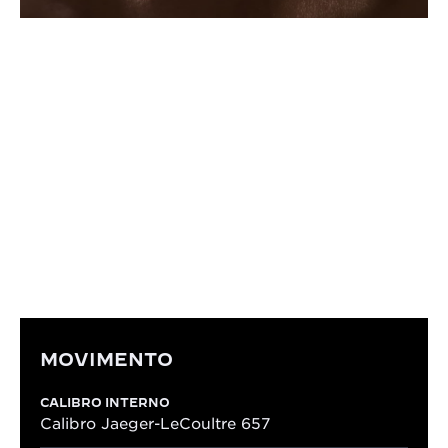
IL CALIBRO
CALIBRO 657
Il Reverso Monoface “Origin” è animato dal Calibro
657. Questo movimento al quarzo consente
dimensioni ultra-sottili, garantendo al contempo
precisione duratura e semplicità d’uso.
MOVIMENTO
CALIBRO INTERNO
Calibro Jaeger-LeCoultre 657