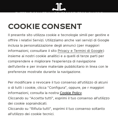
TUTTE LE COLLEZIONI
REVERSO
REVERSO CLASSIC
RIF. Q3878160
COOKIE CONSENT
Il presente sito utilizza cookie e tecnologie simili per gestire e
INFORMAZIONI SU DI NOI
offrire i relativi Servizi. Utilizziamo anche vari servizi di Google
inclusa la personalizzazione degli annunci (per maggiori
informazioni, consultare il sito
Privacy e Termini di Google
)
SERVIZI
insieme ai nostri cookie analitici e a quelli di terze parti per
comprendere e migliorare l'esperienza di navigazione
dell'utente e per inviare materiale pubblicitario in linea con le
CONTATTI
preferenze mostrate durante la navigazione.
CI SEGUA
Per modificare o revocare il tuo consenso all’utilizzo di alcuni
o di tutti i cookie, clicca “Configura”, oppure, pe r maggiori
VAI ALLA PAGINA INSTAGRAM DI JAEGER-LE
VAI ALLA PAGINA LINKEDIN DI JAEGER
VAI ALLA PAGINA FACEBOOK DI J
VAI ALLA PAGINA YOUTUBE 
VAI ALLA PAGINA TWIT
VAI ALLA PAGINA 
informazioni, consulta la nostra
Cookie Policy
.
Cliccando su “Accetta tutti”, esprimi il tuo consenso all’utilizzo
ISCRIVERSI ALLA NEWSLETTER
dei cookie sopraindicati.
Cliccando su “Rifiuta tutti”, esprimi il tuo consenso soltanto
all’utilizzo dei cookie tecnici.