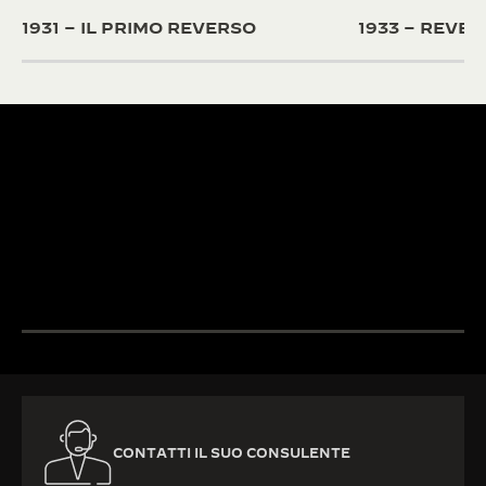
1931 – IL PRIMO REVERSO
1933 – REVE
OLTRE 430
BREVETTI
OLTRE 190 ANNI DI
Gli ingegneri e i
TRADIZIONE
della Manifattur
Dal 1833, la ricerca
loro passione e l
LA GRANDE MAISON
dell’eccellenza di Jaeger-
esperienza per 
L’OROLOGIAIO DEGLI
LeCoultre coniuga creatività
complicazioni
OROLOGIAI™
e maestria tecnica.
all’avanguardia.
SCOPRIRE DI PIÙ
SCOPRIRE DI PIÙ
CONTATTI IL SUO CONSULENTE