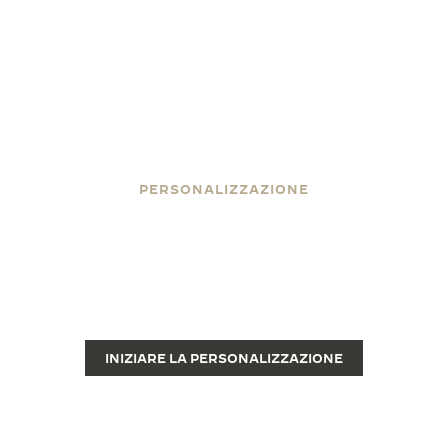
PERSONALIZZAZIONE
FACCIA INCIDERE IL SUO
REVERSO
L’incisione trasforma un pregiato orologio di lusso
Reverso in un pezzo unico.
INIZIARE LA PERSONALIZZAZIONE