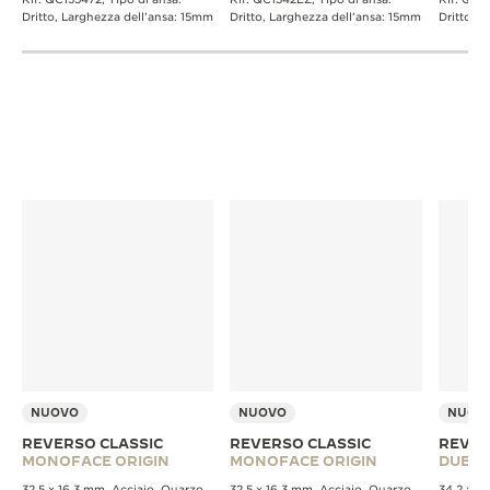
Dritto, Larghezza dell’ansa: 15mm
Dritto, Larghezza dell’ansa: 15mm
Dritto, 
NUOVO
NUOVO
NUOV
REVERSO CLASSIC
REVERSO CLASSIC
REVER
MONOFACE ORIGIN
MONOFACE ORIGIN
DUET
32.5 x 16.3 mm, Acciaio, Quarzo
32.5 x 16.3 mm, Acciaio, Quarzo
34.2 x 2