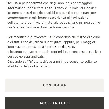
inclusa la personalizzazione degli annunci (per maggiori
informazioni, consultare il sito
Privacy e Termini di Google
)
SERVIZI
insieme ai nostri cookie analitici e a quelli di terze parti per
comprendere e migliorare l'esperienza di navigazione
dell'utente e per inviare materiale pubblicitario in linea con le
CONTATTI
preferenze mostrate durante la navigazione.
CI SEGUA
Per modificare o revocare il tuo consenso all’utilizzo di alcuni
o di tutti i cookie, clicca “Configura”, oppure, pe r maggiori
VAI ALLA PAGINA INSTAGRAM DI JAEGER-LE
VAI ALLA PAGINA LINKEDIN DI JAEGER
VAI ALLA PAGINA FACEBOOK DI J
VAI ALLA PAGINA YOUTUBE 
VAI ALLA PAGINA TWIT
VAI ALLA PAGINA 
informazioni, consulta la nostra
Cookie Policy
.
Cliccando su “Accetta tutti”, esprimi il tuo consenso all’utilizzo
ISCRIVERSI ALLA NEWSLETTER
dei cookie sopraindicati.
Cliccando su “Rifiuta tutti”, esprimi il tuo consenso soltanto
all’utilizzo dei cookie tecnici.
STAMPA
CONFIGURA
POLICY SULLA PRIVACY
CONDIZIONI D'USO
CONDIZIONI DI VENDITA
ACCETTA TUTTI
INFORMATIVA SUI COOKIE