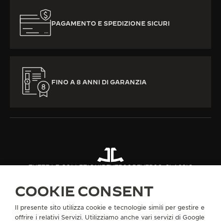
PAGAMENTO E SPEDIZIONE SICURI
FINO A 8 ANNI DI GARANZIA
TUTTE LE COLLEZIONI
REVERSO
REVERSO CLASSIC
RIF. Q2618141
COOKIE CONSENT
Il presente sito utilizza cookie e tecnologie simili per gestire e
INFORMAZIONI SU DI NOI
offrire i relativi Servizi. Utilizziamo anche vari servizi di Google