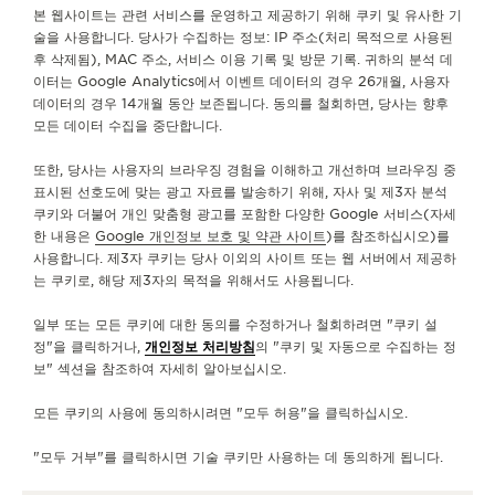
문의하기
본 웹사이트는 관련 서비스를 운영하고 제공하기 위해 쿠키 및 유사한 기
술을 사용합니다. 당사가 수집하는 정보: IP 주소(처리 목적으로 사용된
후 삭제됨), MAC 주소, 서비스 이용 기록 및 방문 기록. 귀하의 분석 데
서비스
이터는 Google Analytics에서 이벤트 데이터의 경우 26개월, 사용자
데이터의 경우 14개월 동안 보존됩니다. 동의를 철회하면, 당사는 향후
문의하기
모든 데이터 수집을 중단합니다.
팔로우하기
또한, 당사는 사용자의 브라우징 경험을 이해하고 개선하며 브라우징 중
표시된 선호도에 맞는 광고 자료를 발송하기 위해, 자사 및 제3자 분석
쿠키와 더불어 개인 맞춤형 광고를 포함한 다양한 Google 서비스(자세
예거 르쿨트르 인스타그램 페이지 바로가기
예거 르쿨트르 LINKEDIN 페이지 바로가기
예거 르쿨트르 페이스북 페이지로 이동
예거 르쿨트르 YOUTUBE 페이지로 이동
예거 르쿨트르 트위터 페이지로 이
예거 르쿨트르 PINTERES
KAKAO
한 내용은
Google 개인정보 보호 및 약관 사이트
)를 참조하십시오)를
사용합니다. 제3자 쿠키는 당사 이외의 사이트 또는 웹 서버에서 제공하
뉴스레터 구독하기
는 쿠키로, 해당 제3자의 목적을 위해서도 사용됩니다.
일부 또는 모든 쿠키에 대한 동의를 수정하거나 철회하려면 "쿠키 설
정"을 클릭하거나,
개인정보 처리방침
의 "쿠키 및 자동으로 수집하는 정
보" 섹션을 참조하여 자세히 알아보십시오.
프레스 라운지
모든 쿠키의 사용에 동의하시려면 "모두 허용"을 클릭하십시오.
개인정보 처리방침
이용약관
"모두 거부"를 클릭하시면 기술 쿠키만 사용하는 데 동의하게 됩니다.
판매 약관