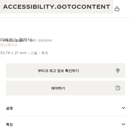
ACCESSIBILITY.GOTOCONTENT
리베르소 클래식
리베르소 클래식
REF. Q2618141
모노페이스
35.78 x 21 mm - 스틸 - 쿼츠
THE GOLDEN RATIO
탁월함: 190여 년의 역사
MUSICAL SHOW
부티크 재고 정보 확인하기
창의성: 430개 이상의 특허
리베르소 1931 카페
예거 르쿨트르 품질보증
독창성: 1,400개 이상의 칼리버
예약하기
타임피스 품질보증
진정한 탁월함: 108개의 공예 기술
더 퍼페추얼 타임키퍼 전시
애트모스 품질보증
회
설명
THE DREAM SHAPER
특징