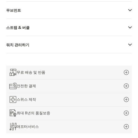
THE REVERSO STORIES
무브먼트
THE SOUND MAKER
THE STELLAR ODYSSEY
스트랩 & 버클
정밀함과 정확성의 선구자
워치 관리하기
모든 이벤트 보기
무료 배송 및 반품
안전한 결제
스위스 제작
최대 8년의 품질보증
애프터서비스