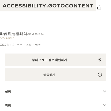
ACCESSIBILITY.GOTOCONTENT
리베르소 클래식
리베르소 클래식
REF. Q2618541
모노페이스
35.78 x 21 mm - 스틸 - 쿼츠
THE GOLDEN RATIO
탁월함: 190여 년의 역사
MUSICAL SHOW
부티크 재고 정보 확인하기
창의성: 430개 이상의 특허
리베르소 1931 카페
예거 르쿨트르 품질보증
독창성: 1,400개 이상의 칼리버
예약하기
타임피스 품질보증
진정한 탁월함: 108개의 공예 기술
더 퍼페추얼 타임키퍼 전시
애트모스 품질보증
회
설명
THE DREAM SHAPER
특징