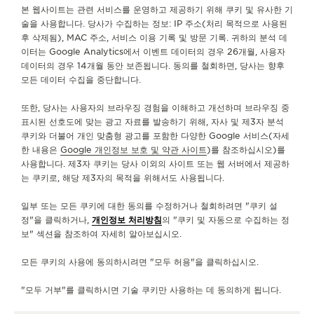
문의하기
본 웹사이트는 관련 서비스를 운영하고 제공하기 위해 쿠키 및 유사한 기
술을 사용합니다. 당사가 수집하는 정보: IP 주소(처리 목적으로 사용된
후 삭제됨), MAC 주소, 서비스 이용 기록 및 방문 기록. 귀하의 분석 데
서비스
이터는 Google Analytics에서 이벤트 데이터의 경우 26개월, 사용자
데이터의 경우 14개월 동안 보존됩니다. 동의를 철회하면, 당사는 향후
문의하기
모든 데이터 수집을 중단합니다.
팔로우하기
또한, 당사는 사용자의 브라우징 경험을 이해하고 개선하며 브라우징 중
표시된 선호도에 맞는 광고 자료를 발송하기 위해, 자사 및 제3자 분석
쿠키와 더불어 개인 맞춤형 광고를 포함한 다양한 Google 서비스(자세
예거 르쿨트르 인스타그램 페이지 바로가기
예거 르쿨트르 LINKEDIN 페이지 바로가기
예거 르쿨트르 페이스북 페이지로 이동
예거 르쿨트르 YOUTUBE 페이지로 이동
예거 르쿨트르 트위터 페이지로 이
예거 르쿨트르 PINTERES
KAKAO
한 내용은
Google 개인정보 보호 및 약관 사이트
)를 참조하십시오)를
사용합니다. 제3자 쿠키는 당사 이외의 사이트 또는 웹 서버에서 제공하
뉴스레터 구독하기
는 쿠키로, 해당 제3자의 목적을 위해서도 사용됩니다.
일부 또는 모든 쿠키에 대한 동의를 수정하거나 철회하려면 "쿠키 설
정"을 클릭하거나,
개인정보 처리방침
의 "쿠키 및 자동으로 수집하는 정
보" 섹션을 참조하여 자세히 알아보십시오.
프레스 라운지
모든 쿠키의 사용에 동의하시려면 "모두 허용"을 클릭하십시오.
개인정보 처리방침
이용약관
"모두 거부"를 클릭하시면 기술 쿠키만 사용하는 데 동의하게 됩니다.
판매 약관