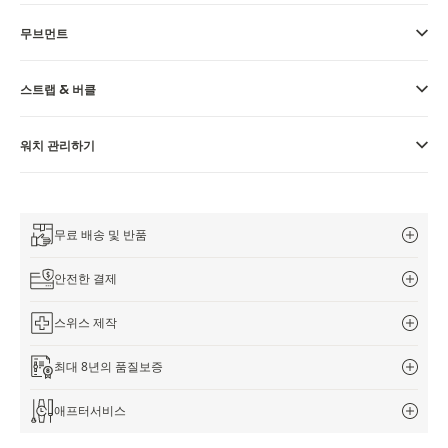
THE REVERSO STORIES
무브먼트
THE SOUND MAKER
THE STELLAR ODYSSEY
스트랩 & 버클
정밀함과 정확성의 선구자
워치 관리하기
모든 이벤트 보기
무료 배송 및 반품
안전한 결제
스위스 제작
최대 8년의 품질보증
애프터서비스