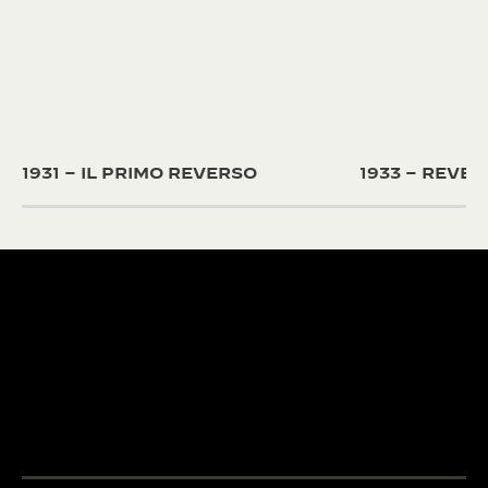
1931 – IL PRIMO REVERSO
1933 – REVE
OLTRE 430
BREVETTI
OLTRE 190 ANNI DI
Gli ingegneri e i
TRADIZIONE
della Manifattur
Dal 1833, la ricerca
loro passione e l
LA GRANDE MAISON
dell’eccellenza di Jaeger-
esperienza per 
L’OROLOGIAIO DEGLI
LeCoultre coniuga creatività
complicazioni
OROLOGIAI™
e maestria tecnica.
all’avanguardia.
SCOPRIRE DI PIÙ
SCOPRIRE DI PIÙ