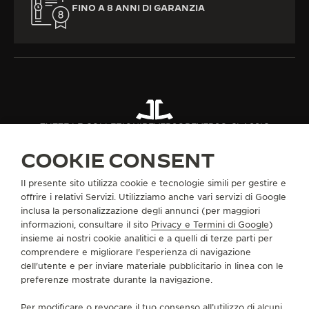
FINO A 8 ANNI DI GARANZIA
TUTTE LE COLLEZIONI
REVERSO
REVERSO CLASSIC
RIF. Q2668423
COOKIE CONSENT
Il presente sito utilizza cookie e tecnologie simili per gestire e
INFORMAZIONI SU DI NOI
offrire i relativi Servizi. Utilizziamo anche vari servizi di Google
inclusa la personalizzazione degli annunci (per maggiori
informazioni, consultare il sito
Privacy e Termini di Google
)
SERVIZI
insieme ai nostri cookie analitici e a quelli di terze parti per
comprendere e migliorare l'esperienza di navigazione
dell'utente e per inviare materiale pubblicitario in linea con le
CONTATTI
preferenze mostrate durante la navigazione.
CI SEGUA
Per modificare o revocare il tuo consenso all’utilizzo di alcuni