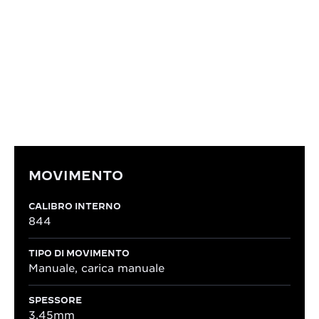
Questo movimento a carica manuale garantisce
precisione, efficienza e affidabilità, con una riserva
di carica di 50 ore. Grazie al suo calibro, il concetto
Duetto consente di visualizzare lo stesso orario su
entrambi i lati della cassa, con lancette che ruotano
in direzioni opposte da un lato all’altro.
MOVIMENTO
CALIBRO INTERNO
844
TIPO DI MOVIMENTO
Manuale, carica manuale
SPESSORE
3,45mm