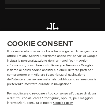
TUTTE LE COLLEZIONI
REVERSO
REVERSO CLASSIC
RIF. Q3868520
COOKIE CONSENT
Il presente sito utilizza cookie e tecnologie simili per gestire e
INFORMAZIONI SU DI NOI
offrire i relativi Servizi. Utilizziamo anche vari servizi di Google
inclusa la personalizzazione degli annunci (per maggiori
informazioni, consultare il sito
Privacy e Termini di Google
)
SERVIZI
insieme ai nostri cookie analitici e a quelli di terze parti per
comprendere e migliorare l'esperienza di navigazione
CONTATTI
dell'utente e per inviare materiale pubblicitario in linea con le
preferenze mostrate durante la navigazione.
CI SEGUA
Per modificare o revocare il tuo consenso all’utilizzo di alcuni
o di tutti i cookie, clicca “Configura”, oppure, pe r maggiori
VAI ALLA PAGINA INSTAGRAM DI JAEGER-LE
VAI ALLA PAGINA LINKEDIN DI JAEGER
VAI ALLA PAGINA FACEBOOK DI J
VAI ALLA PAGINA YOUTUBE 
VAI ALLA PAGINA TWIT
VAI ALLA PAGINA 
informazioni, consulta la nostra
Cookie Policy
.