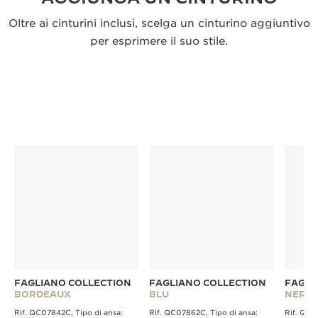
Oltre ai cinturini inclusi, scelga un cinturino aggiuntivo
per esprimere il suo stile.
FAGLIANO COLLECTION
FAGLIANO COLLECTION
FAGLI
BORDEAUX
BLU
NERO
Rif. QC07842C, Tipo di ansa:
Rif. QC07862C, Tipo di ansa:
Rif. QC0