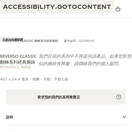
ACCESSIBILITY.GOTOCONTENT
已超出收藏範圍
REVERSO CLASSIC 翻轉系列經典腕錶
參考編號：Q2548140
REVERSO CLASSIC
我們目前的系列中不再提供該產品。如果您對類
黃金比例音樂表演
卓越工藝：逾 190 年歷史
翻轉系列經典腕錶
似的腕錶有興趣，請聯絡我們的個人顧問。
MONOFACE 單時區
REVERSO 1931 CAFÉ
無限創意：逾 430 項專利
40.1 x 24.4 毫米 - 精鋼 - 手動，手動上鏈
積家保養服務
心靈手巧：1400 多種機芯
時計保修
《THE PERPETUAL TIMEKEEPER》
精湛工藝：108 種工藝
要求預約我們的某間專賣店
展覽
時計保修
《THE DREAM SHAPER》展覽
說明
REVERSO 翻轉系列腕錶主題展覽