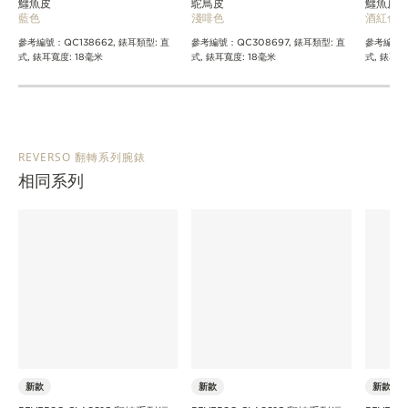
鱷魚皮
鴕鳥皮
鱷魚皮
藍色
淺啡色
酒紅色
參考編號：QC138662, 錶耳類型: 直
參考編號：QC308697, 錶耳類型: 直
參考編號：Q
式, 錶耳寬度: 18毫米
式, 錶耳寬度: 18毫米
式, 錶耳寬
REVERSO 翻轉系列腕錶
相同系列
新款
新款
新款