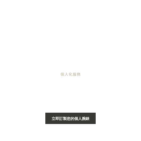
個人化服務
為您的 REVERSO 翻轉系列腕錶訂製鐫刻
雕刻工藝將 Reverso 翻轉系列腕錶從高級奢華腕錶化為獨一
無二的藝術作品。
立即訂製您的個人腕錶