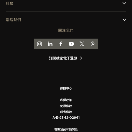
服務
聯絡我們
關注我們
前往積家 INSTAGRAM 頁面
前往積家 LINKEDIN 頁面
前往積家 FACEBOOK 頁面
前往積家 YOUTUBE 頁面
前往積家推特頁面
前往積家 PINTEREST
訂閱積家電子通訊
媒體中心
私隱政策
使用條款
銷售條款
A-B-23-12-02941
管理我的可訪問性