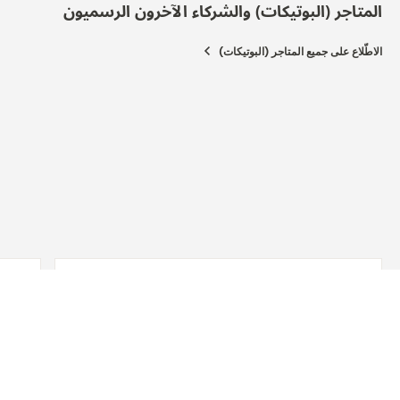
المتاجر (البوتيكات) والشركاء الآخرون الرسميون
الاطّلاع على جميع المتاجر (البوتيكات)
المتجر (البوتيك) الرسمي
JAEGER-LECOULTRE BOUTIQUE - DUBLIN
Chatham Court, Chatham Street, Dublin, D02 H682,
دبلن, آيرلندا
الفحص الوظيفي - نقاط البيع