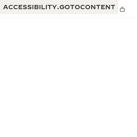
ACCESSIBILITY.GOTOCONTENT
THE GOLDEN RATIO
탁월함: 190여 년의 역사
MUSICAL SHOW
창의성: 430개 이상의 특허
리베르소 1931 카페
예거 르쿨트르 품질보증
독창성: 1,400개 이상의 칼리버
타임피스 품질보증
진정한 탁월함: 108개의 공예 기술
더 퍼페추얼 타임키퍼 전시
애트모스 품질보증
회
THE DREAM SHAPER