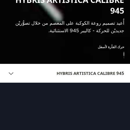
HYBRIS ARTISTICA CALIBRE
945
أُعيد تصميم روعة الكوكبة على المعصم من خلال تصوُّريْن
جديديْن للحركة - كاليبر 945 الاستثنائية.
حرك الفأرة لأسفل
HYBRIS ARTISTICA CALIBRE 945
نظرة عامة
روعة الأبراج النجمية
تحتفل الدار العريقة - غراند ميزون بإبداعها الفني وإتقانها للحِرف
التزيينية الزخرفية، بينما تُعيد التأكيد على براعتها التقنية من خلال