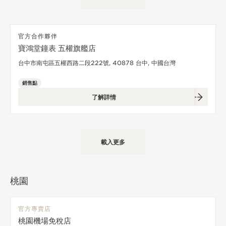
官方合作夥伴
寶鴻堂鐘表 五權旗艦店
台中市南屯區五權西路二段222號, 40878 台中, 中國台灣
銷售點
了解詳情
載入更多
桃園
官方專賣店
桃園機場免稅店