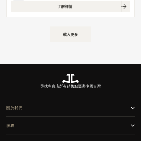
了解詳情
載入更多
尋找專賣店
所有銷售點
亞洲
中國台灣
關於我們
服務