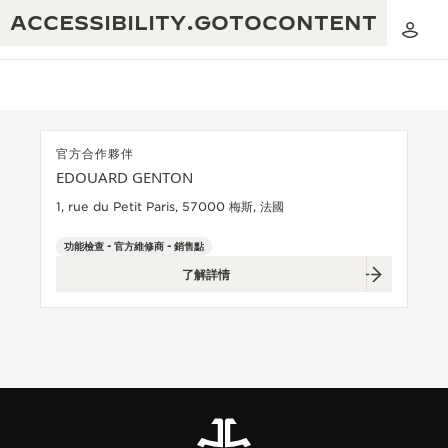
ACCESSIBILITY.GOTOCONTENT
官方合作夥伴
EDOUARD GENTON
黃金比例音樂表演
卓越工藝：逾 190 年歷史
1, rue du Petit Paris, 57000 梅斯, 法國
REVERSO 1931 CAFÉ
無限創意：逾 430 項專利
功能檢查 - 官方維修商 - 銷售點
了解詳情
積家保養服務
心靈手巧：1400 多種機芯
時計保修
《THE PERPETUAL TIMEKEEPER》
精湛工藝：108 種工藝
展覽
時計保修
《THE DREAM SHAPER》展覽
REVERSO 翻轉系列腕錶主題展覽