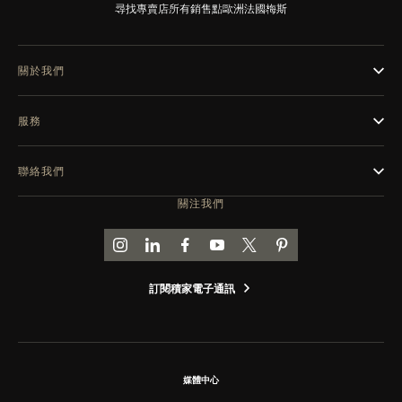
尋找專賣店
所有銷售點
歐洲
法國
梅斯
THE SOUND MAKER
STELLAR ODYSSEY
關於我們
THE PRECISION PIONEER
服務
瀏覽所有精彩活動
聯絡我們
關注我們
前往積家 INSTAGRAM 頁面
前往積家 LINKEDIN 頁面
前往積家 FACEBOOK 頁面
前往積家 YOUTUBE 頁面
前往積家推特頁面
前往積家 PINTEREST
訂閱積家電子通訊
媒體中心