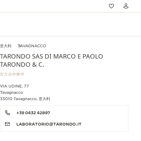
意大利
TAVAGNACCO
TARONDO SAS DI MARCO E PAOLO
TARONDO & C.
官方合作夥伴
VIA UDINE, 77
Tavagnacco
33010 Tavagnacco, 意大利
+39 0432 42897
LABORATORIO@TARONDO.IT