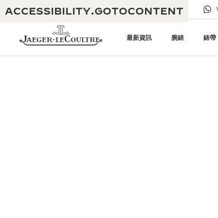
ACCESSIBILITY.GOTOCONTENT
給我們發電子郵件
專賣店
電子期刊
最新資訊
腕錶
錶帶
黃金比例音樂表演
卓越工藝：逾 190 年歷史
REVERSO 1931 CAFÉ
無限創意：逾 430 項專利
積家保養服務
心靈手巧：1400 多種機芯
時計保修
《THE PERPETUAL
精湛工藝：108 種工藝
TIMEKEEPER》展覽
時計保修
《THE DREAM SHAPER》展覽