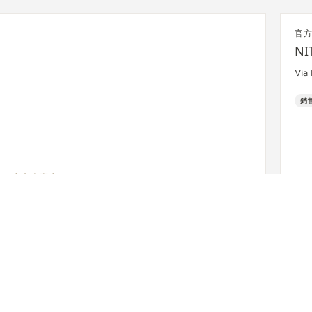
官
NI
Via
銷
官方專賣店
JAEGER-LECOULTRE BOUTIQUE -
MUNICH
Maximilianstrasse 24, 80539 慕尼黑, 德國
功能檢查 - 銷售點
+49 89 203 04 99 10
了解詳情