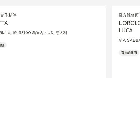
方合作夥伴
官方維修商
TTA
L'OROL
LUCA
 Rialto, 19, 33100 烏迪內 - UD, 意大利
VIA SABBA
售點
官方維修商
了解詳情