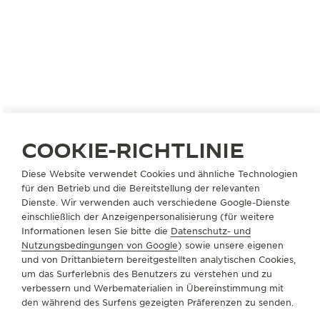
COOKIE-RICHTLINIE
Diese Website verwendet Cookies und ähnliche Technologien
ITALIEN
TAVAGNACCO
für den Betrieb und die Bereitstellung der relevanten
TARONDO SAS DI MARCO E PAOLO TARONDO &
Dienste. Wir verwenden auch verschiedene Google-Dienste
C.
einschließlich der Anzeigenpersonalisierung (für weitere
Informationen lesen Sie bitte die
Datenschutz- und
OFFIZIELLER PARTNER
Nutzungsbedingungen von Google
) sowie unsere eigenen
und von Drittanbietern bereitgestellten analytischen Cookies,
VIA UDINE, 77
um das Surferlebnis des Benutzers zu verstehen und zu
Tavagnacco
verbessern und Werbematerialien in Übereinstimmung mit
33010 Tavagnacco, Italien
den während des Surfens gezeigten Präferenzen zu senden.