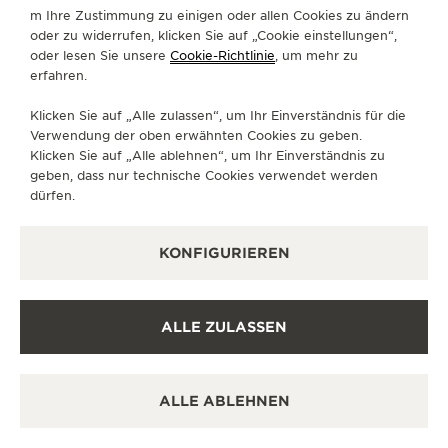
+39 0432 42897
m Ihre Zustimmung zu einigen oder allen Cookies zu ändern
oder zu widerrufen, klicken Sie auf „Cookie einstellungen“,
LABORATORIO@TARONDO.IT
oder lesen Sie unsere
Cookie-Richtlinie
, um mehr zu
VERFÜGBARE DIENSTLEISTUNGEN
erfahren.
OFFIZIELLER REPARATURDIENST
Es ist möglich, Ihre Uhr zum Service in diese Boutique
Klicken Sie auf „Alle zulassen“, um Ihr Einverständnis für die
zu schicken.
Verwendung der oben erwähnten Cookies zu geben.
Klicken Sie auf „Alle ablehnen“, um Ihr Einverständnis zu
geben, dass nur technische Cookies verwendet werden
dürfen.
WEITERE OFFIZIELLE BOUTIQUEN
UND PARTNER
KONFIGURIEREN
ALLE BOUTIQUEN ANZEIGEN
ALLE ZULASSEN
ALLE ABLEHNEN