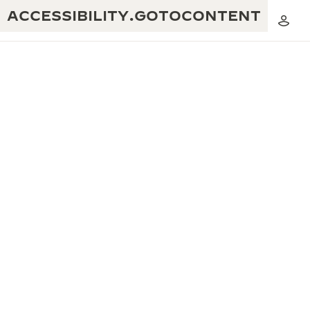
ACCESSIBILITY.GOTOCONTENT
黃金比例音樂表演
卓越工藝：逾 190 年歷史
REVERSO 1931 CAFÉ
無限創意：逾 430 項專利
積家保養服務
心靈手巧：1400 多種機芯
時計保修
《THE PERPETUAL TIMEKEEPER》
精湛工藝：108 種工藝
展覽
時計保修
《THE DREAM SHAPER》展覽
REVERSO 翻轉系列腕錶主題展覽