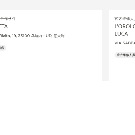
方合作伙伴
官方维修人
TTA
L'OROL
LUCA
 Rialto, 19, 33100 乌迪内 - UD, 意大利
VIA SABBA
售点
官方维修人员