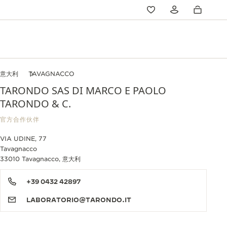
意大利
TAVAGNACCO
TARONDO SAS DI MARCO E PAOLO
TARONDO & C.
官方合作伙伴
VIA UDINE, 77
Tavagnacco
33010 Tavagnacco, 意大利
+39 0432 42897
LABORATORIO@TARONDO.IT