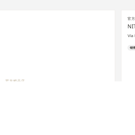
官
NI
Via
销
官方精品店
JAEGER-LECOULTRE BOUTIQUE -
MUNICH
Maximilianstrasse 24, 80539 慕尼黑, 德国
功能性验查 - 销售点
+49 89 203 04 99 10