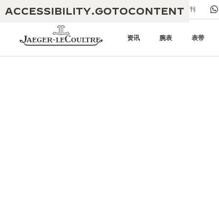
ACCESSIBILITY.GOTOCONTENT
给我们发送电子邮件
精品店
电子期刊
资讯
腕表
表带
黄金比例水幕音乐秀
卓越传承：190余年
积家REVERSO 1931 CAFÉ
非凡创意：430多项专利
积家保修政策
匠心巧思：1400多款机芯
腕表国际质保
“永恒的时计”展览
精湛技艺：108项精湛技艺
空气钟国际质保
积家时光铸梦限时主题空间
REVERSO翻转系列腕表主题展