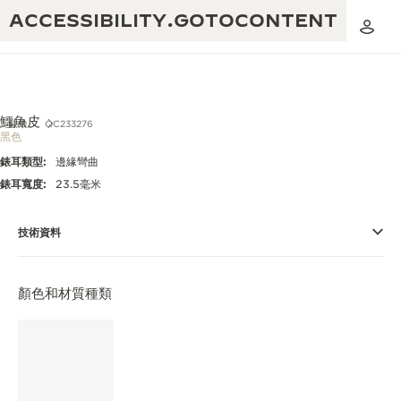
ACCESSIBILITY.GOTOCONTENT
鱷魚皮
錶帶
QC233276
黑色
錶耳類型:
邊緣彎曲
黃金比例音樂表演
卓越工藝：逾 190 年歷史
錶耳寬度:
23.5毫米
REVERSO 1931 CAFÉ
無限創意：逾 430 項專利
技術資料
積家保養服務
心靈手巧：1400 多種機芯
時計保修
顏色和材質種類
《THE PERPETUAL TIMEKEEPER》
精湛工藝：108 種工藝
展覽
時計保修
《THE DREAM SHAPER》展覽
REVERSO 翻轉系列腕錶主題展覽