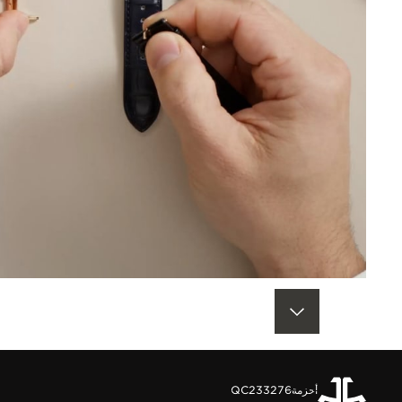
العودة إلى أعلى الصفحة
أحزمة
QC233276