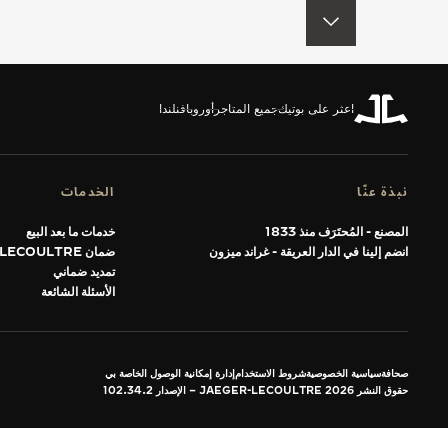
العودة إلى أعلى الصفحة
THE SOUND MAKER
STELLAR ODYSSEY
اعثر على بوتيك
جميع المتاجر
أوروبا
فنلندا
رائد الدقّة PRECISION PIONEER
اطّلع على جميع الفعاليات
نبذة عنّا
الخدمات
المصنع - المُحتَرَف منذ 1833
خدمات ما بعد البيع
انضم إلينا في الدار العريقة - غراند ميزون
ضمان JAEGER-LECOULTRE
تمديد ضماني
الأسئلة الشائعة
صحافة
سياسية الخصوصية
شروط الاستخدام
إدارة إمكانية الوصول الخاصة بي
حقوق النشر JAEGER-LECOULTRE 2026
الإصدار 102.34.2