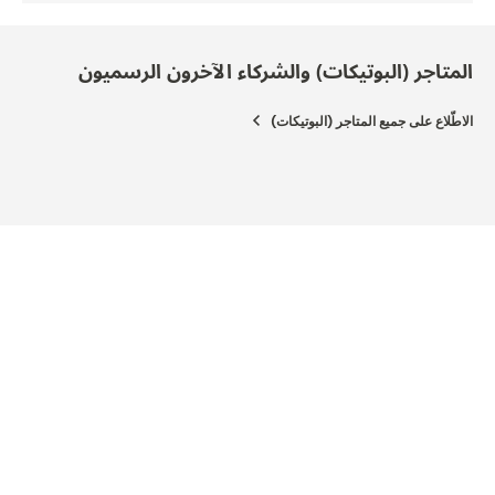
المتاجر (البوتيكات) والشركاء الآخرون الرسميون
الاطّلاع على جميع المتاجر (البوتيكات)
المتجر (البوتيك) الرسمي
شريك
GMBH
JAEGER-LECOULTRE BOUTIQUE - BERLIN
Friedrichstraße 172, 10117 برلين, ألمانيا
., 38100