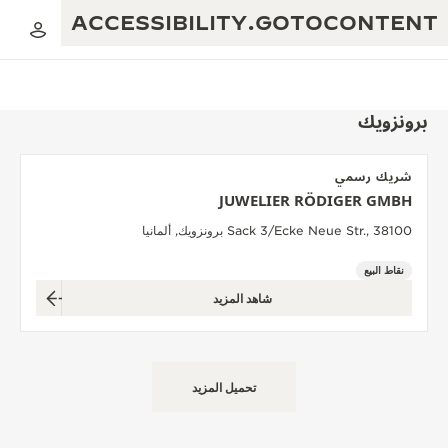
ACCESSIBILITY.GOTOCONTENT
برونزويك
شريك رسمي
العرض الموسيقي للنسبة الذهبية
JUWELIER RÖDIGER GMBH
التميز: أكثر من 190 عامًا
Sack 3/Ecke Neue Str., 38100 برونزويك, ألمانيا
مقهى REVERSO 1931
الإبداع: أكثر من 430 براءة اختراع
نقاط البيع
ضمان JAEGER-LECOULTRE
البراعة: أكثر من 1400 حركة
شاهد المزيد
ضمان الساعة
معرض THE PERPETUAL TIMEKEEPER
الإتقان: 235 حِرَفة متخصصة
ضمان بندولة ATMOS
صانع الأحلام
تحميل المزيد
حكايات REVERSO