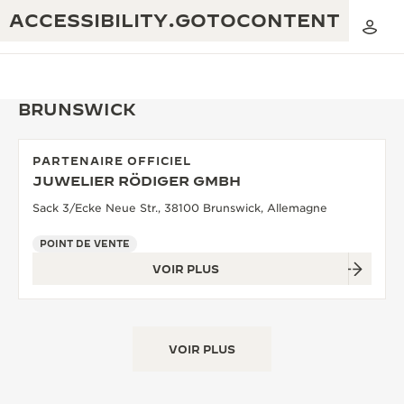
ACCESSIBILITY.GOTOCONTENT
BRUNSWICK
PARTENAIRE OFFICIEL
THE GOLDEN RATIO MUSICAL SHOW
JUWELIER RÖDIGER GMBH
EXCELLENCE : PLUS DE 190 ANS
Sack 3/Ecke Neue Str., 38100 Brunswick, Allemagne
THE REVERSO 1931 CAFÉ
CRÉATIVITÉ : PLUS DE 430 BREVETS
POINT DE VENTE
GARANTIE JAEGER-LECOULTRE
INGÉNIOSITÉ : PLUS DE 1 400 CALIBRES
VOIR PLUS
GARANTIE DES MONTRES
EXPOSITION « THE PERPETUAL
SAVOIR-FAIRE : 108 MÉTIERS
TIMEKEEPER »
GARANTIE ATMOS
VOIR PLUS
EXPOSITION « THE DREAM SHAPER »
REVERSO, INTEMPORELLE DEPUIS 1931