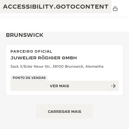
ACCESSIBILITY.GOTOCONTENT
BRUNSWICK
PARCEIRO OFICIAL
THE GOLDEN RATIO MUSICAL SHOW
JUWELIER RÖDIGER GMBH
EXCELÊNCIA: MAIS DE 190 ANOS
Sack 3/Ecke Neue Str., 38100 Brunswick, Alemanha
O REVERSO 1931 CAFÉ
CRIATIVIDADE: MAIS DE 430 PATENTES
PONTO DE VENDAS
GARANTIA JAEGER-LECOULTRE
ENGENHOSIDADE: MAIS DE 1400 CALIBRES
VER MAIS
GARANTIA DO RELÓGIO
A EXPOSIÇÃO THE PERPETUAL
DOMÍNIO: 108 OFÍCIOS
TIMEKEEPER
GARANTIA DO ATMOS
CARREGAR MAIS
THE DREAM SHAPER
THE REVERSO STORIES