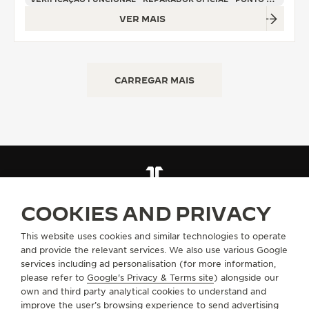
VER MAIS
CARREGAR MAIS
ENCONTRE UMA BOUTIQUE
TODAS AS LOJAS
EUROPA
COOKIES AND PRIVACY
ALEMANHA
This website uses cookies and similar technologies to operate
and provide the relevant services. We also use various Google
SOBRE NÓS
services including ad personalisation (for more information,
please refer to
Google's Privacy & Terms site
) alongside our
own and third party analytical cookies to understand and
SERVIÇOS
improve the user’s browsing experience to send advertising