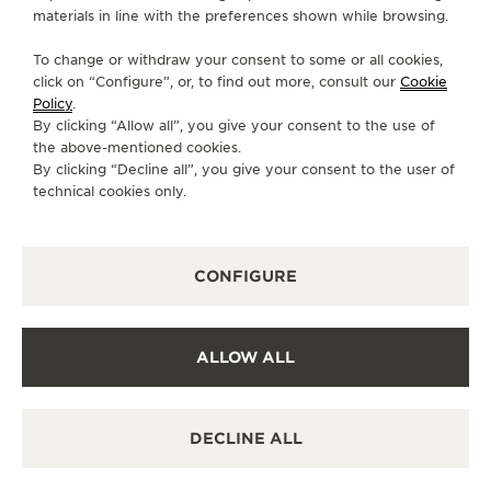
materials in line with the preferences shown while browsing.
FALE CONOSCO
To change or withdraw your consent to some or all cookies,
SIGA-NOS
click on “Configure”, or, to find out more, consult our
Cookie
Policy
.
By clicking “Allow all”, you give your consent to the use of
IR PARA A PÁGINA DO INSTAGRAM DA JAEG
IR PARA A PÁGINA DO LINKEDIN DA JA
IR PARA A PÁGINA DO FACEBOOK 
IR PARA A PÁGINA DO YOUT
IR PARA A PÁGINA DO 
VÁ PARA A PÁGINA
the above-mentioned cookies.
By clicking “Decline all”, you give your consent to the user of
ASSINAR A NEWSLETTER
technical cookies only.
CONFIGURE
IMPRENSA
POLÍTICA DE PRIVACIDADE
ALLOW ALL
TERMOS DE UTILIZAÇÃO
DECLARAÇÃO DE ACESSIBILIDADE - WCAG
GERENCIAR A MINHA ACESSIBILIDADE
DECLINE ALL
FORMULÁRIO DE CANCELAMENTO
COPYRIGHT JAEGER-LECOULTRE 2026
VERSÃO 102.34.2