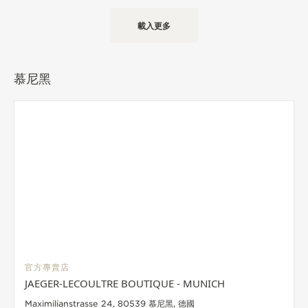
載入更多
慕尼黑
官方專賣店
JAEGER-LECOULTRE BOUTIQUE - MUNICH
Maximilianstrasse 24, 80539 慕尼黑, 德國