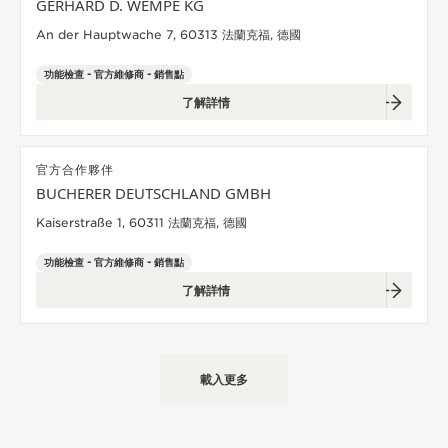
GERHARD D. WEMPE KG
An der Hauptwache 7, 60313 法蘭克福, 德國
功能檢查 - 官方維修商 - 銷售點
了解詳情
官方合作夥伴
BUCHERER DEUTSCHLAND GMBH
Kaiserstraße 1, 60311 法蘭克福, 德國
功能檢查 - 官方維修商 - 銷售點
了解詳情
載入更多