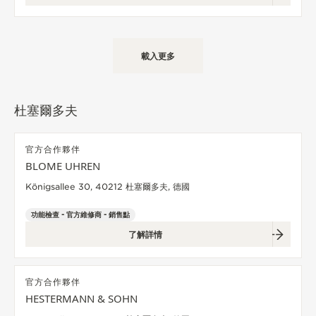
載入更多
杜塞爾多夫
官方合作夥伴
BLOME UHREN
Königsallee 30, 40212 杜塞爾多夫, 德國
功能檢查 - 官方維修商 - 銷售點
了解詳情
官方合作夥伴
HESTERMANN & SOHN