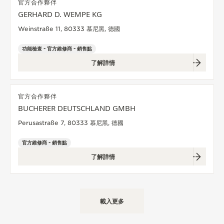
官方合作夥伴
GERHARD D. WEMPE KG
Weinstraße 11, 80333 慕尼黑, 德國
功能檢查 - 官方維修商 - 銷售點
了解詳情
官方合作夥伴
BUCHERER DEUTSCHLAND GMBH
Perusastraße 7, 80333 慕尼黑, 德國
官方維修商 - 銷售點
了解詳情
載入更多