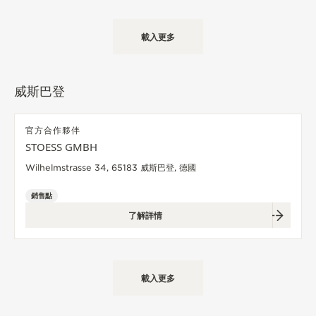
載入更多
威斯巴登
官方合作夥伴
STOESS GMBH
Wilhelmstrasse 34, 65183 威斯巴登, 德國
銷售點
了解詳情
載入更多