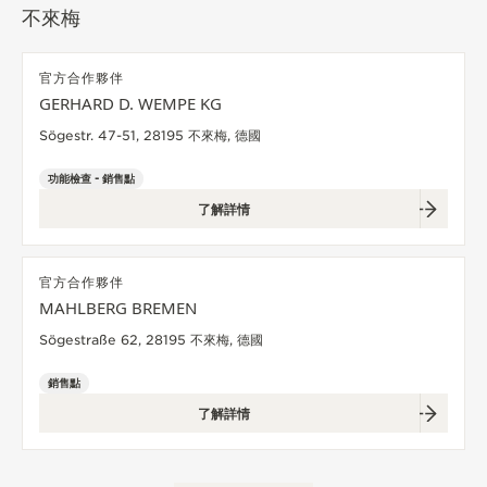
不來梅
THE SOUND MAKER
官方合作夥伴
STELLAR ODYSSEY
GERHARD D. WEMPE KG
THE PRECISION PIONEER
Sögestr. 47-51, 28195 不來梅, 德國
瀏覽所有精彩活動
功能檢查 - 銷售點
了解詳情
官方合作夥伴
MAHLBERG BREMEN
Sögestraße 62, 28195 不來梅, 德國
銷售點
了解詳情