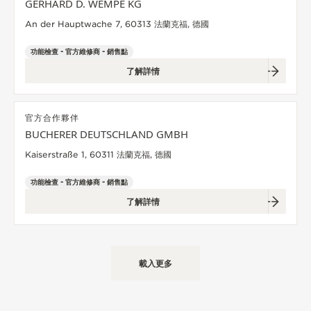
GERHARD D. WEMPE KG
An der Hauptwache 7, 60313 法蘭克福, 德國
功能檢查 - 官方維修商 - 銷售點
了解詳情
官方合作夥伴
BUCHERER DEUTSCHLAND GMBH
Kaiserstraße 1, 60311 法蘭克福, 德國
功能檢查 - 官方維修商 - 銷售點
了解詳情
載入更多