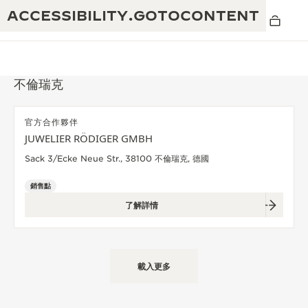
ACCESSIBILITY.GOTOCONTENT
不倫瑞克
官方合作夥伴
黃金比例音樂表演
JUWELIER RÖDIGER GMBH
卓越工藝：逾 190 年歷史
Sack 3/Ecke Neue Str., 38100 不倫瑞克, 德國
REVERSO 1931 CAFÉ
無限創意：逾 430 項專利
銷售點
積家保養服務
心靈手巧：1400 多種機芯
了解詳情
時計保修
《THE PERPETUAL TIMEKEEPER》
精湛工藝：108 種工藝
展覽
時計保修
載入更多
《THE DREAM SHAPER》展覽
REVERSO 翻轉系列腕錶主題展覽