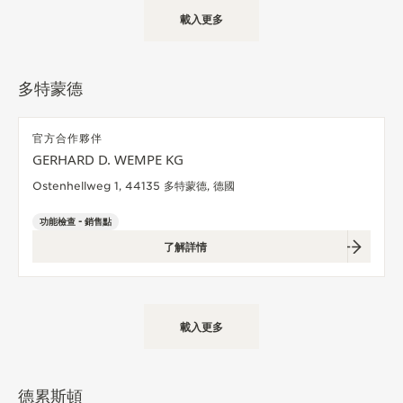
載入更多
多特蒙德
官方合作夥伴
GERHARD D. WEMPE KG
Ostenhellweg 1, 44135 多特蒙德, 德國
功能檢查 - 銷售點
了解詳情
載入更多
德累斯頓