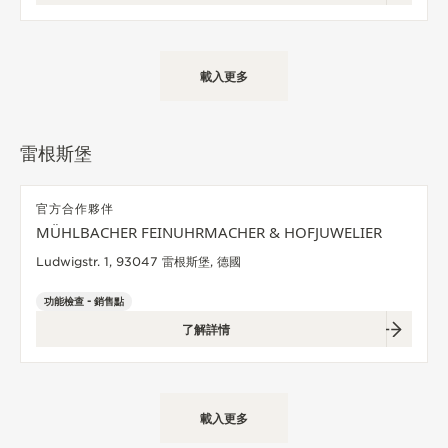
載入更多
雷根斯堡
官方合作夥伴
MÜHLBACHER FEINUHRMACHER & HOFJUWELIER
Ludwigstr. 1, 93047 雷根斯堡, 德國
功能檢查 - 銷售點
了解詳情
載入更多