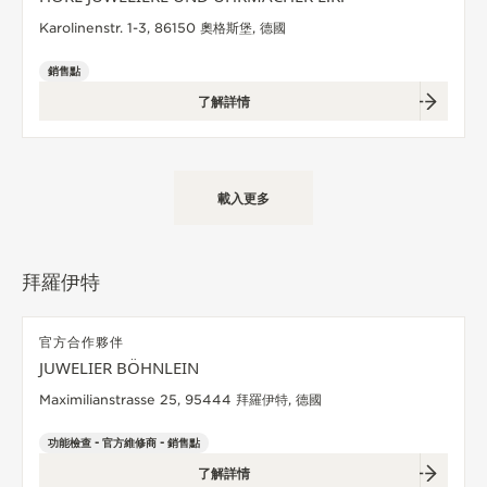
Karolinenstr. 1-3, 86150 奧格斯堡, 德國
銷售點
了解詳情
載入更多
拜羅伊特
官方合作夥伴
JUWELIER BÖHNLEIN
Maximilianstrasse 25, 95444 拜羅伊特, 德國
功能檢查 - 官方維修商 - 銷售點
了解詳情