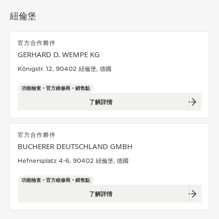
紐倫堡
官方合作夥伴
GERHARD D. WEMPE KG
Königstr. 12, 90402 紐倫堡, 德國
功能檢查 - 官方維修商 - 銷售點
了解詳情
官方合作夥伴
BUCHERER DEUTSCHLAND GMBH
Hefnersplatz 4-6, 90402 紐倫堡, 德國
功能檢查 - 官方維修商 - 銷售點
了解詳情