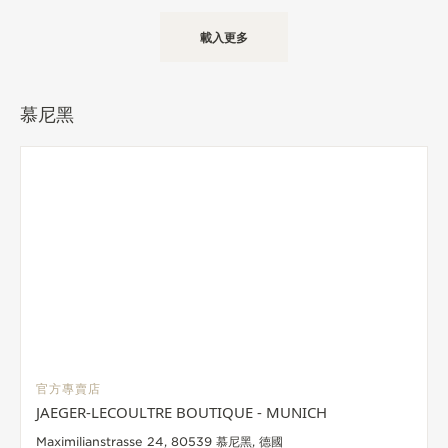
載入更多
慕尼黑
官方專賣店
JAEGER-LECOULTRE BOUTIQUE - MUNICH
Maximilianstrasse 24, 80539 慕尼黑, 德國