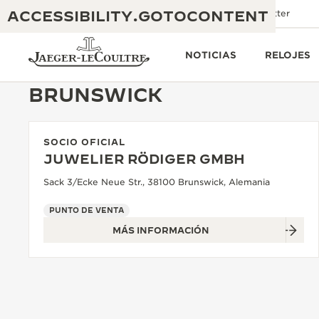
ACCESSIBILITY.GOTOCONTENT
Escríbenos
Boutiques
Newsletter
NOTICIAS
RELOJES
BRUNSWICK
SOCIO OFICIAL
THE GOLDEN RATIO MUSICAL SHOW
EXCELENCIA: MÁS DE 190 AÑOS
JUWELIER RÖDIGER GMBH
THE REVERSO 1931 CAFÉ
Sack 3/Ecke Neue Str., 38100 Brunswick, Alemania
CREATIVIDAD: MÁS DE 430 PATENTES
GARANTÍA DE JAEGER-LECOULTRE
PUNTO DE VENTA
INGENIO: MÁS DE 1400 CALIBRES
MÁS INFORMACIÓN
GARANTÍA DE LOS RELOJES DE PULSERA
EXPOSICIÓN THE PERPETUAL
MAESTRÍA: 108 OFICIOS
TIMEKEEPER
GARANTÍA DE LOS RELOJES ATMOS
THE DREAM SHAPER