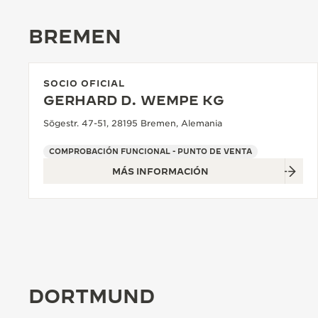
THE REVERSO STORIES
BREMEN
THE SOUND MAKER
LA ODISEA ESTELAR
SOCIO OFICIAL
THE PRECISION PIONEER
GERHARD D. WEMPE KG
Sögestr. 47-51, 28195 Bremen, Alemania
VER TODOS LOS EVENTOS
COMPROBACIÓN FUNCIONAL - PUNTO DE VENTA
MÁS INFORMACIÓN
DORTMUND