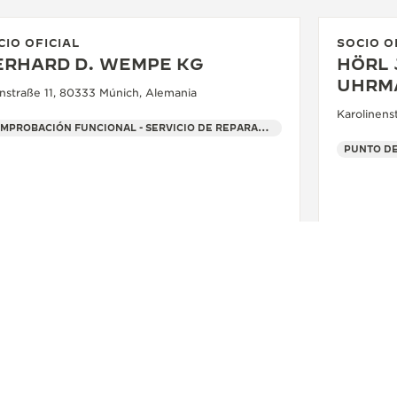
CIO OFICIAL
SOCIO O
ERHARD D. WEMPE KG
HÖRL 
UHRMA
nstraße 11, 80333 Múnich, Alemania
Karolinens
COMPROBACIÓN FUNCIONAL - SERVICIO DE REPARACIÓN OFICIAL - PUNTO DE VENTA
PUNTO DE
MÁS INFORMACIÓN