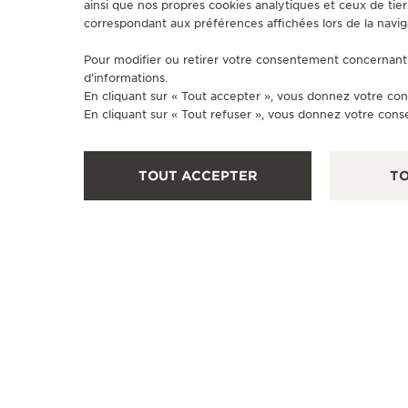
ainsi que nos propres cookies analytiques et ceux de tier
correspondant aux préférences affichées lors de la navig
Pour modifier ou retirer votre consentement concernant 
d’informations.
En cliquant sur « Tout accepter », vous donnez votre con
En cliquant sur « Tout refuser », vous donnez votre cons
TOUT ACCEPTER
TO
BOUTIQUE OFFICIELLE
JAEGER-LECOULTRE BOUTIQUE
- MUNICH
Maximilianstrasse 24, 80539 Munich, Allemagne
CONTRÔLE FONCTIONNEL - POINT DE VENTE
+49 89 203 04 99 10