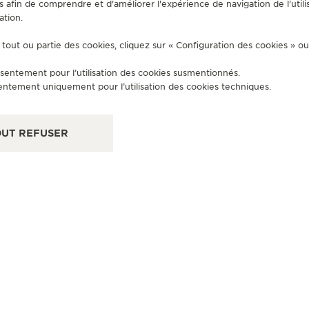
s afin de comprendre et d'améliorer l'expérience de navigation de l'utili
ation.
PARTENAIRE OFFICIEL
PA
tout ou partie des cookies, cliquez sur « Configuration des cookies » o
GERHARD D. WEMPE KG
G
sentement pour l’utilisation des cookies susmentionnés.
Maximilianstr. 10, 80539 Munich, Allemagne
Wei
entement uniquement pour l’utilisation des cookies techniques.
CONTRÔLE FONCTIONNEL - POINT DE VENTE
UT REFUSER