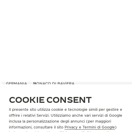
GERMANIA
MONACO DI BAVIERA
BUCHERER DEUTSCHLAND GMBH
COOKIE CONSENT
PARTNER UFFICIALE
Il presente sito utilizza cookie e tecnologie simili per gestire e
Perusastraße 7
offrire i relativi Servizi. Utilizziamo anche vari servizi di Google
80333 Monaco di Baviera, Germania
inclusa la personalizzazione degli annunci (per maggiori
informazioni, consultare il sito
Privacy e Termini di Google
)
+49 89 23 88 54 60