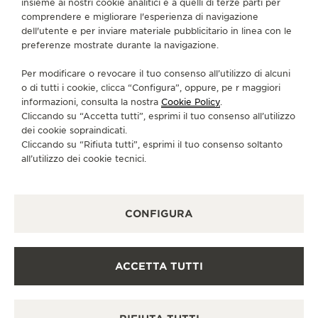
insieme ai nostri cookie analitici e a quelli di terze parti per
comprendere e migliorare l'esperienza di navigazione
MUENCHEN.OPERNPALAIS@BUCHERER.DE
dell'utente e per inviare materiale pubblicitario in linea con le
preferenze mostrate durante la navigazione.
SERVIZI DISPONIBILI
RIPARATORE UFFICIALE
Per modificare o revocare il tuo consenso all’utilizzo di alcuni
In questa boutique è possibile inviare il proprio orologio
in assistenza.
o di tutti i cookie, clicca “Configura”, oppure, pe r maggiori
informazioni, consulta la nostra
Cookie Policy
.
PUNTO VENDITA
Cliccando su “Accetta tutti”, esprimi il tuo consenso all’utilizzo
Scopra un’eleganza senza tempo in una destinazione
dei cookie sopraindicati.
orologiera di prim’ordine.
Cliccando su “Rifiuta tutti”, esprimi il tuo consenso soltanto
all’utilizzo dei cookie tecnici.
ALTRE BOUTIQUE UFFICIALI E
PARTNER
CONFIGURA
VEDERE TUTTE LE BOUTIQUE
ACCETTA TUTTI