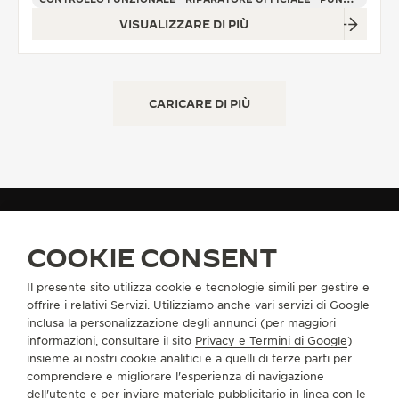
VISUALIZZARE DI PIÙ
CARICARE DI PIÙ
COOKIE CONSENT
TROVARE UNA BOUTIQUE
TUTTI I NEGOZI
EUROPA
GERMANIA
Il presente sito utilizza cookie e tecnologie simili per gestire e
offrire i relativi Servizi. Utilizziamo anche vari servizi di Google
INFORMAZIONI SU DI NOI
inclusa la personalizzazione degli annunci (per maggiori
informazioni, consultare il sito
Privacy e Termini di Google
)
insieme ai nostri cookie analitici e a quelli di terze parti per
SERVIZI
comprendere e migliorare l'esperienza di navigazione
dell'utente e per inviare materiale pubblicitario in linea con le