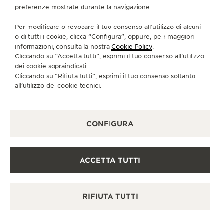
preferenze mostrate durante la navigazione.
CONTATTI
CI SEGUA
Per modificare o revocare il tuo consenso all’utilizzo di alcuni
o di tutti i cookie, clicca “Configura”, oppure, pe r maggiori
informazioni, consulta la nostra
Cookie Policy
.
VAI ALLA PAGINA INSTAGRAM DI JAEGER-LE
VAI ALLA PAGINA LINKEDIN DI JAEGER
VAI ALLA PAGINA FACEBOOK DI J
VAI ALLA PAGINA YOUTUBE 
VAI ALLA PAGINA TWIT
VAI ALLA PAGINA 
Cliccando su “Accetta tutti”, esprimi il tuo consenso all’utilizzo
dei cookie sopraindicati.
ISCRIVERSI ALLA NEWSLETTER
Cliccando su “Rifiuta tutti”, esprimi il tuo consenso soltanto
all’utilizzo dei cookie tecnici.
STAMPA
CONFIGURA
POLICY SULLA PRIVACY
CONDIZIONI D'USO
ACCETTA TUTTI
CONDIZIONI DI VENDITA
INFORMATIVA SUI COOKIE
GESTISCI LA MIA ACCESSIBILITÀ
RIFIUTA TUTTI
MODULO DI RECESSO
COPYRIGHT JAEGER-LECOULTRE 2026
VERSIONE 102.34.2