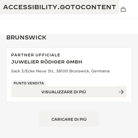
ACCESSIBILITY.GOTOCONTENT
BRUNSWICK
PARTNER UFFICIALE
THE GOLDEN RATIO MUSICAL SHOW
JUWELIER RÖDIGER GMBH
ECCELLENZA: OLTRE 190 ANNI DI TRADIZIONE
Sack 3/Ecke Neue Str., 38100 Brunswick, Germania
IL REVERSO 1931 CAFÉ
CREATIVITÀ: OLTRE 430 BREVETTI
PUNTO VENDITA
GARANZIA JAEGER-LECOULTRE
INGEGNO: OLTRE 1.400 CALIBRI
VISUALIZZARE DI PIÙ
GARANZIA DEI SEGNATEMPO
MOSTRA “THE PERPETUAL
MAESTRIA: 108 MESTIERI
TIMEKEEPER”
GARANZIA ATMOS
CARICARE DI PIÙ
THE DREAM SHAPER
REVERSO STORIES