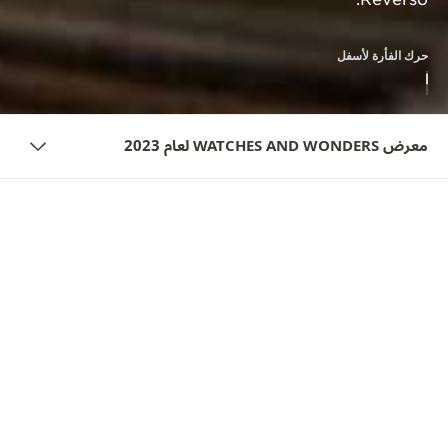
حرك الفأرة لأسفل
معرض WATCHES AND WONDERS لعام 2023
نظرة عامة
من روائع الطبيعة إلى أعجوبة التصميم
تم ابتكار التصميم الأصلي لـ Reverso في عام 1931 في أوج
ازدهار الآرت ديكو، وكان خاضعًا لمفهوم النسبة الذهبية. النسبة
الذهبية هي رقم غامض يُمثِّله الحرف اليوناني φ (فاي) ويُبسَّط
في شكل 1.618، ويُعرف بأنه رمزًا عالميًا للجمال والتناغم.
في صناعة الساعات، لا توجد ساعة تُعبّر عن هذا المبدأ أفضل من