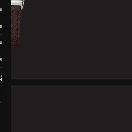
ا
ال
ال
ال
أ