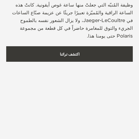
وظيفة المُنبّه التي جعلتْ منها ساعة غوص أيقونية. كانتْ هذه
الساعة الراقية والمُميّزة تعبيرًا جريئًا عن عزيمة صنّاع الساعات
في Jaeger-LeCoultre، ولا يزال الشعور نفسه بالطموح
الجريء والتوق للمغامرة حاضراً في كل قطعة من مجموعة
Polaris حتى يومنا هذا.
اكتشف تراثنا