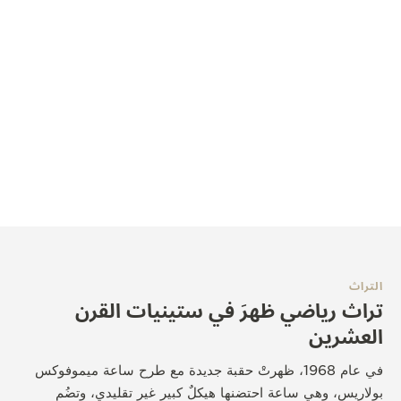
التراث
تراث رياضي ظهرَ في ستينيات القرن
العشرين
في عام 1968، ظهرتْ حقبة جديدة مع طرح ساعة ميموفوكس
بولاريس، وهي ساعة احتضنها هيكلٌ كبير غير تقليدي، وتضُم