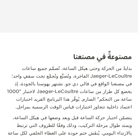
مصنوعةٌ في مصنعنا
بدايةً من الحركة وحتى هيكل الساعة، تُصمَّم جميع ساعات
Jaeger-LeCoultre الفاخرة، وتُصنَّع وتُجمَّع تحت سقفٍ واحد؛
في مصنعنا الواقع في فالي دي جو. نشتهر بهوسنا بالجودة، إذ
يخضع كل طراز من ساعات Jaeger-LeCoultre لاختبار "1000
ساعة من التحكم" الصارم. يُوفّر هذا البرنامج الفريد اختبارات
اعتماد داخلية تتجاوز اختبارات قياس الوقت الرسمية بمراحل.
يتضمّن اختبار حركة الساعة قبل وبعد وضعها في هيكل الساعة،
ويمتد طوال مرحلة التركيب، وذلك وفقًا للظروف التي ترتبط
بالارتداء اليومي. يُنقَش ختم جودة على الغطاء الخلفي لكل ساعة