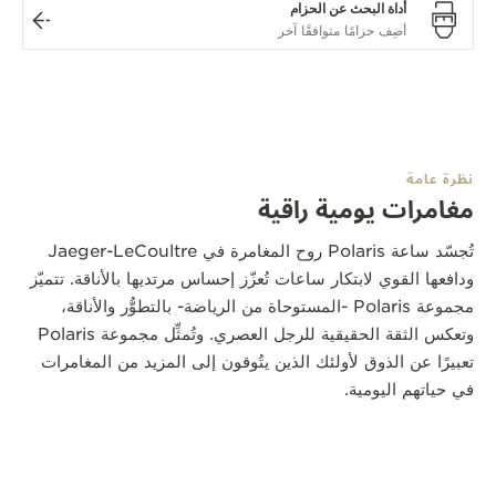
أداة البحث عن الحزام
نظرة عامة
مغامرات يومية راقية
تُجسّد ساعة Polaris روح المغامرة في Jaeger-LeCoultre
ودافعها القوي لابتكار ساعات تُعزّز إحساس مرتديها بالأناقة. تتميّز
مجموعة Polaris -المستوحاة من الرياضة- بالتطوُّر والأناقة،
وتعكس الثقة الحقيقية للرجل العصري. وتُمثِّل مجموعة Polaris
تعبيرًا عن الذوق لأولئك الذين يتُوقون إلى المزيد من المغامرات
في حياتهم اليومية.