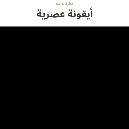
نظرة عامة
أيقونة عصرية
التصميم
لمسة من الأناقة
لبولو. من خلال هذه العودة إلى الحجم الكلاسيكي، تُستكمل روعة ميناء ا
ميناء خلفي باللون الرمادي الأزرق يعرض الوقت في منطقة زمنية ثانية.