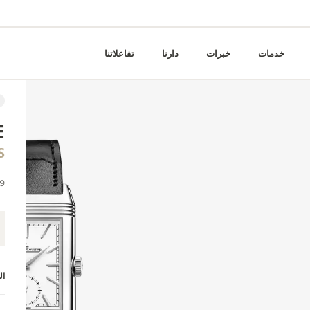
خدمات
خبرات
دارنا
تفاعلاتنا
E
S
42.9 × .5
ا