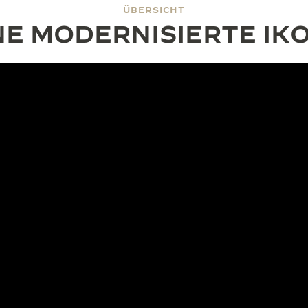
ÜBERSICHT
NE MODERNISIERTE IK
DESIGN
STILGEFÜHL
oface Small Seconds erinnert an die farbenfrohen Modelle 
 großer Beliebtheit erfreuten. Mit dieser Rückkehr zu eine
e Zifferblatt mit Opalin-Veredelung durch ein blau-graues
ergänzt, das die zweite Zeitzone anzeigt.