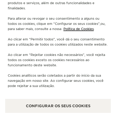
produtos e serviços, além de outras funcionalidades e
THE SOUND MAKER
ENCONTRE UMA BOUTIQUE
TODAS AS LOJAS
ÁFRICA
finalidades.
ÁFRICA DO SUL
SANDTON
A ODISSEIA ESTELAR
Para alterar ou revogar o seu consentimento a alguns ou
todos os cookies, clique em “Configurar os seus cookies”,ou,
para saber mais, consulte a nossa
Política de Cookies
.
THE PRECISION PIONEER
SOBRE NÓS
Ao clicar em “Permitir todos”, você dá o seu consentimento
VER TODOS OS EVENTOS
para a utilização de todos os cookies utilizados neste website.
SERVIÇOS
Ao clicar em “Rejeitar cookies não necessários”, você rejeita
FALE CONOSCO
todos os cookies exceto os cookies necessários ao
funcionamento deste website.
SIGA-NOS
Cookies analíticos serão coletados a partir do início da sua
navegação em nosso site. Ao configurar seus cookies, você
IR PARA A PÁGINA DO INSTAGRAM DA JAEG
IR PARA A PÁGINA DO LINKEDIN DA JA
IR PARA A PÁGINA DO FACEBOOK 
IR PARA A PÁGINA DO YOUT
IR PARA A PÁGINA DO 
VÁ PARA A PÁGINA
pode rejeitar a sua utilização.
ASSINAR A NEWSLETTER
CONFIGURAR OS SEUS COOKIES