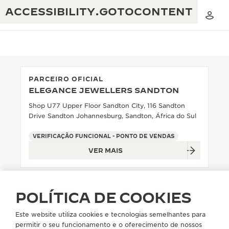
ACCESSIBILITY.GOTOCONTENT
PARCEIRO OFICIAL
ELEGANCE JEWELLERS SANDTON
THE GOLDEN RATIO MUSICAL SHOW
EXCELÊNCIA: MAIS DE 190 ANOS
Shop U77 Upper Floor Sandton City, 116 Sandton
Drive Sandton Johannesburg, Sandton, África do Sul
O REVERSO 1931 CAFÉ
CRIATIVIDADE: MAIS DE 430 PATENTES
VERIFICAÇÃO FUNCIONAL - PONTO DE VENDAS
GARANTIA JAEGER-LECOULTRE
ENGENHOSIDADE: MAIS DE 1400 CALIBRES
VER MAIS
GARANTIA DO RELÓGIO
A EXPOSIÇÃO THE PERPETUAL
DOMÍNIO: 108 OFÍCIOS
TIMEKEEPER
GARANTIA DO ATMOS
POLÍTICA DE COOKIES
THE DREAM SHAPER
Este website utiliza cookies e tecnologias semelhantes para
THE REVERSO STORIES
permitir o seu funcionamento e o oferecimento de nossos